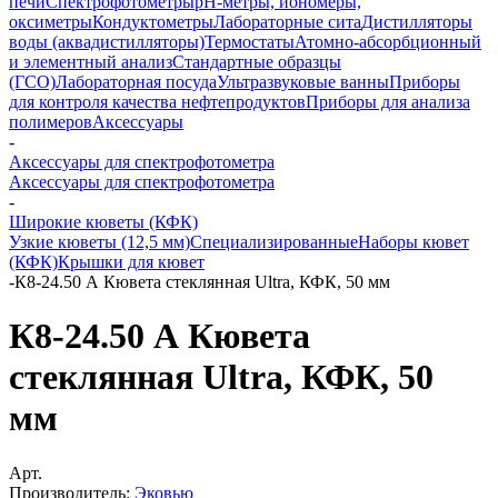
печи
Спектрофотометры
pH-метры, иономеры,
оксиметры
Кондуктометры
Лабораторные сита
Дистилляторы
воды (аквадистилляторы)
Термостаты
Атомно-абсорбционный
и элементный анализ
Стандартные образцы
(ГСО)
Лабораторная посуда
Ультразвуковые ванны
Приборы
для контроля качества нефтепродуктов
Приборы для анализа
полимеров
Аксессуары
-
Аксессуары для спектрофотометра
Аксессуары для спектрофотометра
-
Широкие кюветы (КФК)
Узкие кюветы (12,5 мм)
Специализированные
Наборы кювет
(КФК)
Крышки для кювет
-
К8-24.50 А Кювета стеклянная Ultra, КФК, 50 мм
К8-24.50 А Кювета
стеклянная Ultra, КФК, 50
мм
Арт.
Производитель:
Эковью