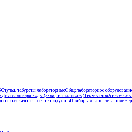
Ж
Стулья, табуреты лабораторные
Общелабораторное оборудовани
а
Дистилляторы воды (аквадистилляторы)
Термостаты
Атомно-абс
контроля качества нефтепродуктов
Приборы для анализа полиме