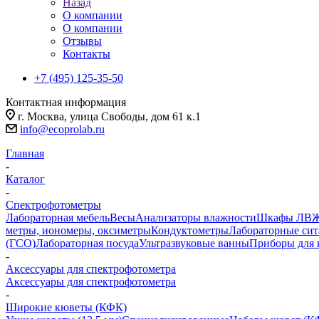
Назад
О компании
О компании
Отзывы
Контакты
+7 (495) 125-35-50
Контактная информация
г. Москва, улица Свободы, дом 61 к.1
info@ecoprolab.ru
Главная
-
Каталог
-
Спектрофотометры
Лабораторная мебель
Весы
Анализаторы влажности
Шкафы ЛВ
метры, иономеры, оксиметры
Кондуктометры
Лабораторные сит
(ГСО)
Лабораторная посуда
Ультразвуковые ванны
Приборы для 
-
Аксессуары для спектрофотометра
Аксессуары для спектрофотометра
-
Широкие кюветы (КФК)