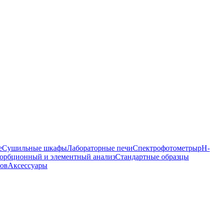
е
Сушильные шкафы
Лабораторные печи
Спектрофотометры
pH-
орбционный и элементный анализ
Стандартные образцы
ров
Аксессуары