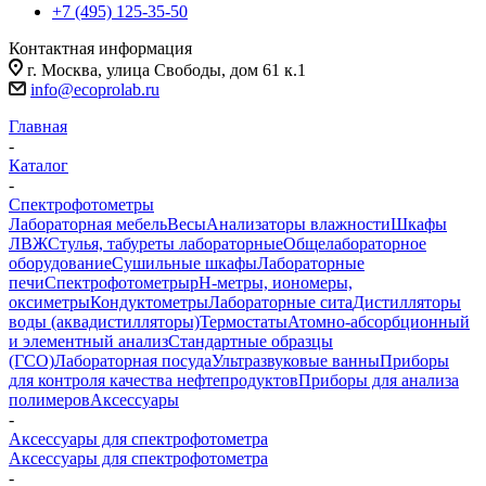
+7 (495) 125-35-50
Контактная информация
г. Москва, улица Свободы, дом 61 к.1
info@ecoprolab.ru
Главная
-
Каталог
-
Спектрофотометры
Лабораторная мебель
Весы
Анализаторы влажности
Шкафы
ЛВЖ
Стулья, табуреты лабораторные
Общелабораторное
оборудование
Сушильные шкафы
Лабораторные
печи
Спектрофотометры
pH-метры, иономеры,
оксиметры
Кондуктометры
Лабораторные сита
Дистилляторы
воды (аквадистилляторы)
Термостаты
Атомно-абсорбционный
и элементный анализ
Стандартные образцы
(ГСО)
Лабораторная посуда
Ультразвуковые ванны
Приборы
для контроля качества нефтепродуктов
Приборы для анализа
полимеров
Аксессуары
-
Аксессуары для спектрофотометра
Аксессуары для спектрофотометра
-