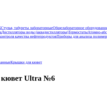
Ж
Стулья, табуреты лабораторные
Общелабораторное оборудовани
а
Дистилляторы воды (аквадистилляторы)
Термостаты
Атомно-абс
контроля качества нефтепродуктов
Приборы для анализа полиме
ванные
Крышки для кювет
 кювет Ultra №6