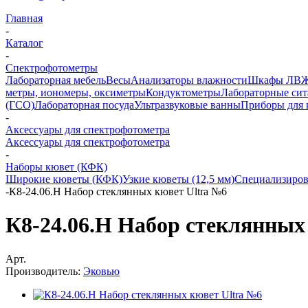
Главная
-
Каталог
-
Спектрофотометры
Лабораторная мебель
Весы
Анализаторы влажности
Шкафы ЛВ
метры, иономеры, оксиметры
Кондуктометры
Лабораторные сит
(ГСО)
Лабораторная посуда
Ультразвуковые ванны
Приборы для 
-
Аксессуары для спектрофотометра
Аксессуары для спектрофотометра
-
Наборы кювет (КФК)
Широкие кюветы (КФК)
Узкие кюветы (12,5 мм)
Специализиро
-
К8-24.06.Н Набор стеклянных кювет Ultra №6
К8-24.06.Н Набор стеклянных
Арт.
Производитель:
Эковью