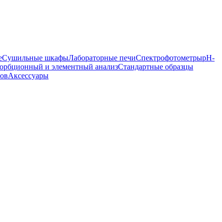
е
Сушильные шкафы
Лабораторные печи
Спектрофотометры
pH-
орбционный и элементный анализ
Стандартные образцы
ров
Аксессуары