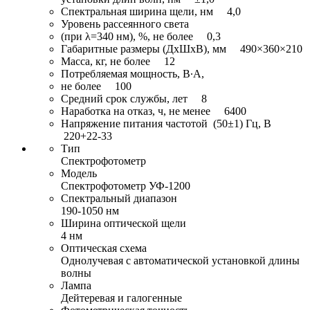
Спектральная ширина щели, нм 4,0
Уровень рассеянного света
(при λ=340 нм), %, не более 0,3
Габаритные размеры (ДxШxВ), мм 490×360×210
Масса, кг, не более 12
Потребляемая мощность, В∙А,
не более 100
Средний срок службы, лет 8
Наработка на отказ, ч, не менее 6400
Напряжение питания частотой (50±1) Гц, В
220+22-33
Тип
Спектрофотометр
Модель
Спектрофотометр УФ-1200
Спектральный диапазон
190-1050 нм
Ширина оптической щели
4 нм
Оптическая схема
Однолучевая с автоматической установкой длины
волны
Лампа
Дейтеревая и галогенные