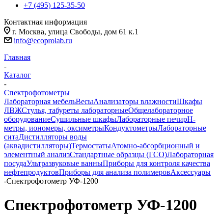
+7 (495) 125-35-50
Контактная информация
г. Москва, улица Свободы, дом 61 к.1
info@ecoprolab.ru
Главная
-
Каталог
-
Спектрофотометры
Лабораторная мебель
Весы
Анализаторы влажности
Шкафы
ЛВЖ
Стулья, табуреты лабораторные
Общелабораторное
оборудование
Сушильные шкафы
Лабораторные печи
pH-
метры, иономеры, оксиметры
Кондуктометры
Лабораторные
сита
Дистилляторы воды
(аквадистилляторы)
Термостаты
Атомно-абсорбционный и
элементный анализ
Стандартные образцы (ГСО)
Лабораторная
посуда
Ультразвуковые ванны
Приборы для контроля качества
нефтепродуктов
Приборы для анализа полимеров
Аксессуары
-
Спектрофотометр УФ-1200
Спектрофотометр УФ-1200