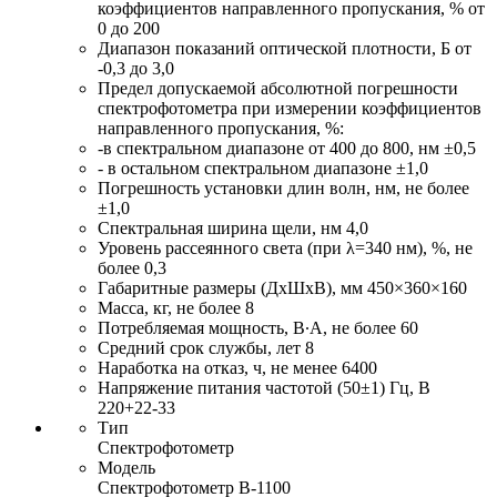
коэффициентов направленного пропускания, % от
0 до 200
Диапазон показаний оптической плотности, Б от
-0,3 до 3,0
Предел допускаемой абсолютной погрешности
спектрофотометра при измерении коэффициентов
направленного пропускания, %:
-в спектральном диапазоне от 400 до 800, нм ±0,5
- в остальном спектральном диапазоне ±1,0
Погрешность установки длин волн, нм, не более
±1,0
Спектральная ширина щели, нм 4,0
Уровень рассеянного света (при λ=340 нм), %, не
более 0,3
Габаритные размеры (ДxШxВ), мм 450×360×160
Масса, кг, не более 8
Потребляемая мощность, В∙А, не более 60
Средний срок службы, лет 8
Наработка на отказ, ч, не менее 6400
Напряжение питания частотой (50±1) Гц, В
220+22-33
Тип
Спектрофотометр
Модель
Спектрофотометр В-1100