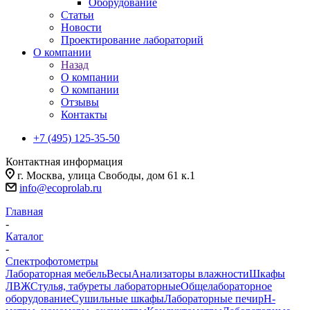
Оборудование
Статьи
Новости
Проектирование лабораторий
О компании
Назад
О компании
О компании
Отзывы
Контакты
+7 (495) 125-35-50
Контактная информация
г. Москва, улица Свободы, дом 61 к.1
info@ecoprolab.ru
Главная
-
Каталог
-
Спектрофотометры
Лабораторная мебель
Весы
Анализаторы влажности
Шкафы
ЛВЖ
Стулья, табуреты лабораторные
Общелабораторное
оборудование
Сушильные шкафы
Лабораторные печи
pH-