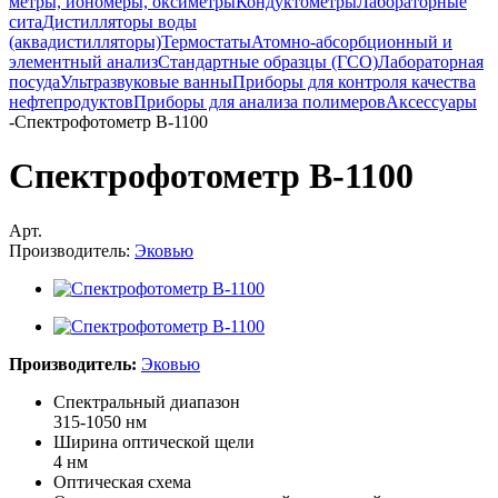
метры, иономеры, оксиметры
Кондуктометры
Лабораторные
сита
Дистилляторы воды
(аквадистилляторы)
Термостаты
Атомно-абсорбционный и
элементный анализ
Стандартные образцы (ГСО)
Лабораторная
посуда
Ультразвуковые ванны
Приборы для контроля качества
нефтепродуктов
Приборы для анализа полимеров
Аксессуары
-
Спектрофотометр В-1100
Спектрофотометр В-1100
Арт.
Производитель:
Эковью
Производитель:
Эковью
Спектральный диапазон
315-1050 нм
Ширина оптической щели
4 нм
Оптическая схема