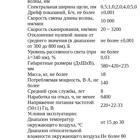
волны, нм
Спектральная ширина щели, нм
0,5;1,0;2,0;4,0;5,0
Дрейф показаний, Б/ч, не более
±0,001
Скорость смены длины волны,
10 000
нм/мин
Скорость сканирования, нм/мин
20 ~ 3200
Отклонение нулевой линии от
среднего значения (в диапазоне
не более ±0,001
от 300 до 800 нм), Б
Уровень рассеянного света (при
не более
λ=340 нм), %
0,03
Габаритные размеры (ДxШxВ),
580×420×235
мм
Масса, кг, не более
18
Потребляемая мощность, В∙А, не
140
более
Средний срок службы, лет
8
Наработка на отказ, ч, не менее
6400
Напряжение питания частотой
220+22-33
(50±1) Гц, В
Условия эксплуатации:
Диапазон температур
от 15 до 30
окружающего воздуха, ºC
Диапазон относительной
влажности окружающего воздуха
Не более 80