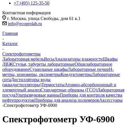
+7 (495) 125-35-50
Контактная информация
г. Москва, улица Свободы, дом 61 к.1
info@ecoprolab.ru
Главная
-
Каталог
-
Спектрофотометры
Лабораторная мебель
Весы
Анализаторы влажности
Шкафы
ЛВЖ
Стулья, табуреты лабораторные
Общелабораторное
оборудование
Сушильные шкафы
Лабораторные печи
pH-
метры, иономеры, оксиметры
Кондуктометры
Лабораторные
сита
Дистилляторы воды
(аквадистилляторы)
Термостаты
Атомно-абсорбционный и
элементный анализ
Стандартные образцы (ГСО)
Лабораторная
посуда
Ультразвуковые ванны
Приборы для контроля качества
нефтепродуктов
Приборы для анализа полимеров
Аксессуары
-
Спектрофотометр УФ-6900
Спектрофотометр УФ-6900