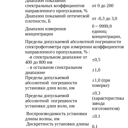
Диапазон показаний
спектральных коэффициентов
от 0 до 200
направленного пропускания, %
Диапазон показаний оптической
от -0,3 до 3,0
плотности, Б
0 ~ 9999,9
Диапазон измерения
единиц
концентрации
концентрации,
Пределы допускаемой абсолютной погрешности
спектрофотометра при измерении коэффициентов
направленного пропускания, % :
-в спектральном диапазоне от
±0,5
400 до 800 нм
- в остальном спектральном
±1,0
диапазоне
Пределы допускаемой
±1,0 (при
абсолютной погрешности
поверке)
установки длин волн, нм
±0,3
Пределы допускаемой
(характеристика
абсолютной погрешности
завода
установки длин волн, нм
изготовителя)
Воспроизводимость установки
≤0.1
длины волны, нм
Дискретность установки длины
0,1