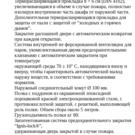
Терморасширяющаяся прокладка 8 + 6 см (DIN 4102),
увеличивающаяся в объеме в случае пожара, полностью
изолируя внутреннюю часть шкафа от наружной части.
Дополнительная терморасширяющаяся прокладка для
защиты от пыли с защитой от “холодных и горячих
дымов”.
Закрытие распашной двери с автоматическим возвратом
при каждом открытии.
Система внутренней не форсированной вентиляции для
паров, укомплектованная двумя предохранительными
клапанами с автоматическим закрытием при
температуре
окружающей среды 70 ± 10° C, находящимися внизу и
вверху, чтобы гарантировать автоматический выход
наружу веществ, в соответствии с требованиями
норматив.
Наружный соединительный хомут Ø 100 мм.
Полка с поддоном из окрашенной эпоксидной
порошковой краской электрооцинкованной стали, с
противокислотной защитой, с решеткой, выполняющей
роль полки. Объем сбора около 5 литров.
Грузоподъемность полки кг 80.
Запатентованная система предохранительного закрытия
“Ignis-lock®”,
удерживающая дверь закрытой в случае пожара.