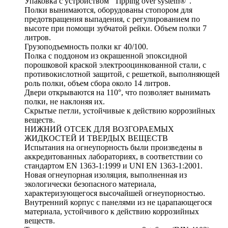
Упаковка с устройством “Tipping over system®”.
Полки вынимаются, оборудованы стопором для
предотвращения выпадения, с регулированием по
высоте при помощи зубчатой рейки. Объем полки 7
литров.
Грузоподъемность полки кг 40/100.
Полка с поддоном из окрашенной эпоксидной
порошковой краской электрооцинкованной стали, с
противокислотной защитой, с решеткой, выполняющей
роль полки, объем сбора около 14 литров.
Двери открываются на 110°, что позволяет вынимать
полки, не наклоняя их.
Скрытые петли, устойчивые к действию коррозийных
веществ.
НИЖНИЙ ОТСЕК ДЛЯ ВОЗГОРАЕМЫХ
ЖИДКОСТЕЙ И ТВЕРДЫХ ВЕЩЕСТВ
Испытания на огнеупорность были произведены в
аккредитованных лабораториях, в соответствии со
стандартом EN 1363-1:1999 и UNI EN 1363-1:2001.
Новая огнеупорная изоляция, выполненная из
экологически безопасного материала,
характеризующегося высочайшей огнеупорностью.
Внутренний корпус с панелями из не царапающегося
материала, устойчивого к действию коррозийных
веществ.