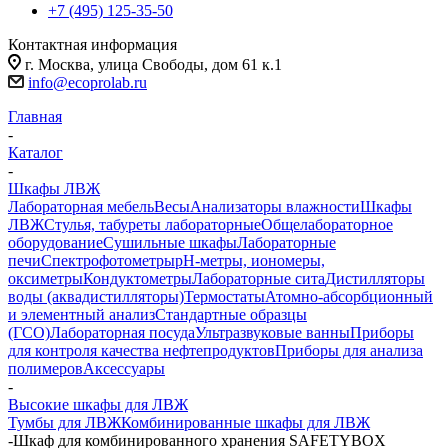
+7 (495) 125-35-50
Контактная информация
г. Москва, улица Свободы, дом 61 к.1
info@ecoprolab.ru
Главная
-
Каталог
-
Шкафы ЛВЖ
Лабораторная мебель
Весы
Анализаторы влажности
Шкафы
ЛВЖ
Стулья, табуреты лабораторные
Общелабораторное
оборудование
Сушильные шкафы
Лабораторные
печи
Спектрофотометры
pH-метры, иономеры,
оксиметры
Кондуктометры
Лабораторные сита
Дистилляторы
воды (аквадистилляторы)
Термостаты
Атомно-абсорбционный
и элементный анализ
Стандартные образцы
(ГСО)
Лабораторная посуда
Ультразвуковые ванны
Приборы
для контроля качества нефтепродуктов
Приборы для анализа
полимеров
Аксессуары
-
Высокие шкафы для ЛВЖ
Тумбы для ЛВЖ
Комбинированные шкафы для ЛВЖ
-
Шкаф для комбинированного хранения SAFETYBOX