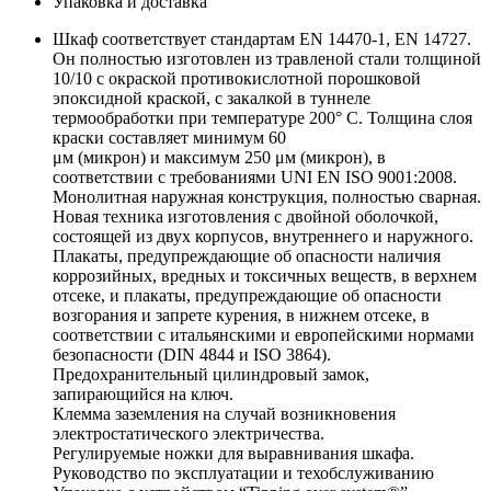
Упаковка и доставка
Шкаф соответствует стандартам EN 14470-1, EN 14727.
Он полностью изготовлен из травленой стали толщиной
10/10 с окраской противокислотной порошковой
эпоксидной краской, с закалкой в туннеле
термообработки при температуре 200° C. Толщина слоя
краски составляет минимум 60
μм (микрон) и максимум 250 μм (микрон), в
соответствии с требованиями UNI EN ISO 9001:2008.
Монолитная наружная конструкция, полностью сварная.
Новая техника изготовления с двойной оболочкой,
состоящей из двух корпусов, внутреннего и наружного.
Плакаты, предупреждающие об опасности наличия
коррозийных, вредных и токсичных веществ, в верхнем
отсеке, и плакаты, предупреждающие об опасности
возгорания и запрете курения, в нижнем отсеке, в
соответствии с итальянскими и европейскими нормами
безопасности (DIN 4844 и ISO 3864).
Предохранительный цилиндровый замок,
запирающийся на ключ.
Клемма заземления на случай возникновения
электростатического электричества.
Регулируемые ножки для выравнивания шкафа.
Руководство по эксплуатации и техобслуживанию