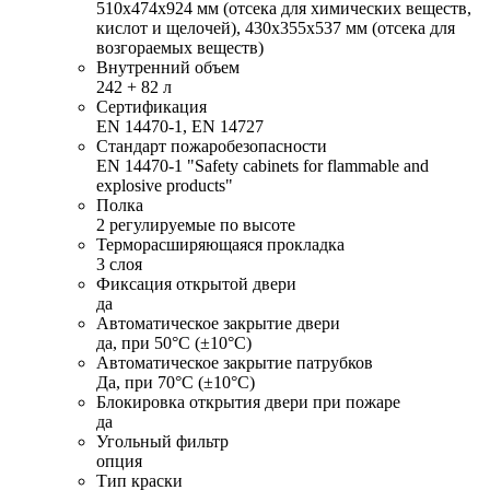
510х474x924 мм (отсека для химических веществ,
кислот и щелочей), 430x355x537 мм (отсека для
возгораемых веществ)
Внутренний объем
242 + 82 л
Сертификация
EN 14470-1, EN 14727
Стандарт пожаробезопасности
EN 14470-1 "Safety cabinets for flammable and
explosive products"
Полка
2 регулируемые по высоте
Терморасширяющаяся прокладка
3 слоя
Фиксация открытой двери
да
Автоматическое закрытие двери
да, при 50°C (±10°C)
Автоматическое закрытие патрубков
Да, при 70°C (±10°C)
Блокировка открытия двери при пожаре
да
Угольный фильтр
опция
Тип краски