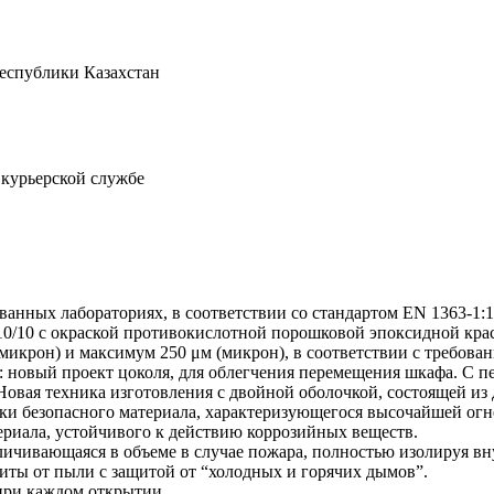
Республики Казахстан
 курьерской службе
анных лабораториях, в соответствии со стандартом EN 1363-1:1
0/10 с окраской противокислотной порошковой эпоксидной краск
(микрон) и максимум 250 μм (микрон), в соответствии с требова
 новый проект цоколя, для облегчения перемещения шкафа. С пе
овая техника изготовления с двойной оболочкой, состоящей из 
ски безопасного материала, характеризующегося высочайшей ог
ериала, устойчивого к действию коррозийных веществ.
личивающаяся в объеме в случае пожара, полностью изолируя в
ты от пыли с защитой от “холодных и горячих дымов”.
при каждом открытии.