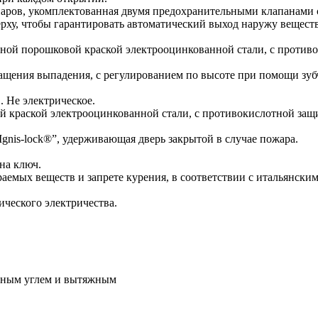
аров, укомплектованная двумя предохранительными клапанами 
рху, чтобы гарантировать автоматический выход наружу веществ
дной порошковой краской электрооцинкованной стали, с противо
щения выпадения, с регулированием по высоте при помощи зубч
. Не электрическое.
 краской электрооцинкованной стали, с противокислотной защит
gnis-lock®”, удерживающая дверь закрытой в случае пожара.
на ключ.
емых веществ и запрете курения, в соответствии с итальянски
ического электричества.
нным углем и вытяжным