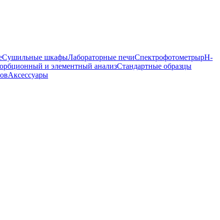
е
Сушильные шкафы
Лабораторные печи
Спектрофотометры
pH-
орбционный и элементный анализ
Стандартные образцы
ров
Аксессуары