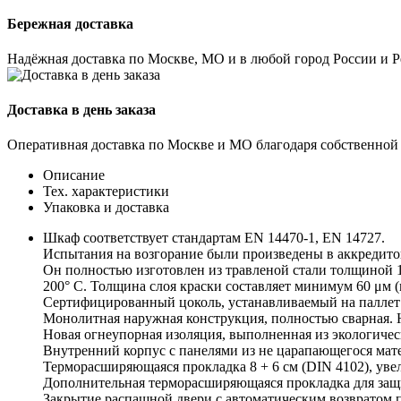
Бережная доставка
Надёжная доставка по Москве, МО и в любой город России и 
Доставка в день заказа
Оперативная доставка по Москве и МО благодаря собственной
Описание
Тех. характеристики
Упаковка и доставка
Шкаф соответствует стандартам EN 14470-1, EN 14727.
Испытания на возгорание были произведены в аккредитов
Он полностью изготовлен из травленой стали толщиной 1
200° C. Толщина слоя краски составляет минимум 60 μм 
Сертифицированный цоколь, устанавливаемый на паллет:
Монолитная наружная конструкция, полностью сварная. Н
Новая огнеупорная изоляция, выполненная из экологиче
Внутренний корпус с панелями из не царапающегося мат
Терморасширяющаяся прокладка 8 + 6 см (DIN 4102), уве
Дополнительная терморасширяющаяся прокладка для защи
Закрытие распашной двери с автоматическим возвратом 