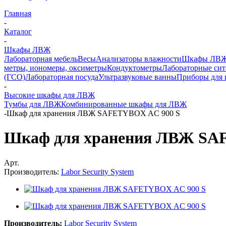
Главная
-
Каталог
-
Шкафы ЛВЖ
Лабораторная мебель
Весы
Анализаторы влажности
Шкафы ЛВ
метры, иономеры, оксиметры
Кондуктометры
Лабораторные сит
(ГСО)
Лабораторная посуда
Ультразвуковые ванны
Приборы для 
-
Высокие шкафы для ЛВЖ
Тумбы для ЛВЖ
Комбинированные шкафы для ЛВЖ
-
Шкаф для хранения ЛВЖ SAFETYBOX AC 900 S
Шкаф для хранения ЛВЖ SA
Арт.
Производитель:
Labor Security System
Производитель:
Labor Security System