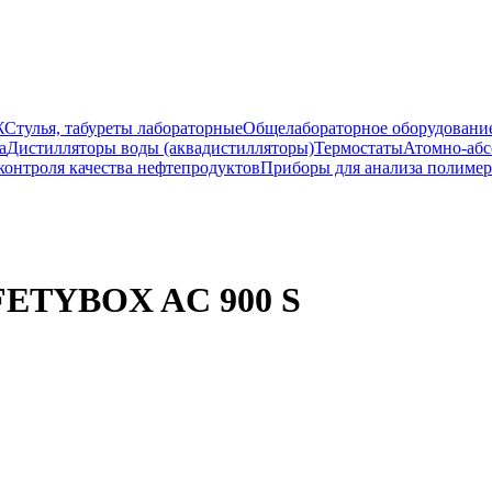
Ж
Стулья, табуреты лабораторные
Общелабораторное оборудовани
а
Дистилляторы воды (аквадистилляторы)
Термостаты
Атомно-абс
контроля качества нефтепродуктов
Приборы для анализа полиме
FETYBOX AC 900 S