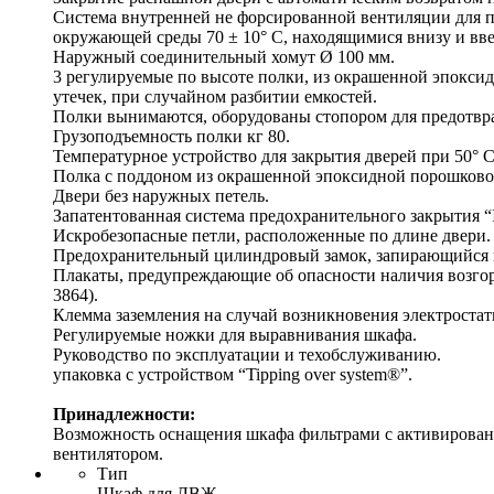
Система внутренней не форсированной вентиляции для п
окружающей среды 70 ± 10° C, находящимися внизу и вве
Наружный соединительный хомут Ø 100 мм.
3 регулируемые по высоте полки, из окрашенной эпокси
утечек, при случайном разбитии емкостей.
Полки вынимаются, оборудованы стопором для предотвра
Грузоподъемность полки кг 80.
Температурное устройство для закрытия дверей при 50° C
Полка с поддоном из окрашенной эпоксидной порошковой
Двери без наружных петель.
Запатентованная система предохранительного закрытия “I
Искробезопасные петли, расположенные по длине двери.
Предохранительный цилиндровый замок, запирающийся 
Плакаты, предупреждающие об опасности наличия возгора
3864).
Клемма заземления на случай возникновения электростат
Регулируемые ножки для выравнивания шкафа.
Руководство по эксплуатации и техобслуживанию.
упаковка с устройством “Tipping over system®”.
Принадлежности:
Возможность оснащения шкафа фильтрами с активирова
вентилятором.
Тип
Шкаф для ЛВЖ