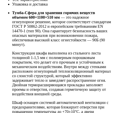
Упаковка и доставка
Тумба-Сфера для хранения горючих веществ
объемом 600×1100×510 мм
— это надежное
огнеупорное решение, которое соответствует стандартам
ГОСТ Р 50862-2012 и европейским требованиям EN
14470-1 (тип 90). Она гарантирует безопасность ваших
опасных материалов при возникновении пожара,
обеспечивая высокий класс огнестойкости — 90Б (90
минут).
Конструкция шкафа выполнена из стального листа
толщиной 1-1,5 мм с полимерным порошковым
покрытием, что делает его прочным и устойчивым к
механическим воздействиям. Внутри между стенками
расположен огнеупорный теплоизоляционный материал
со слоистой структурой, который эффективно
задерживает тепло и замедляет распространение огня.
Двойная терморасширяющаяся прокладка заполняет
проемы и отверстия, создавая герметичную защиту от
воздействия внешней среды.
Шкаф оснащен системой автоматической вентиляции с
предохранителями, которая блокирует отверстия при
повышении температуры до +70±10°С, а двери