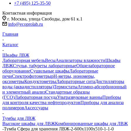
+7 (495) 125-35-50
Контактная информация
г. Москва, улица Свободы, дом 61 к.1
info@ecoprolab.ru
Главная
-
Каталог
-
Шкафы ЛВЖ
Лабораторная мебель
Весы
Анализаторы влажности
Шкафы
ЛВЖ
Стулья, табуреты лабораторные
Общелабораторное
оборудование
Сушильные шкафы
Лабораторные
печи
Спектрофотометры
pH-метры, иономеры,
оксиметры
Кондуктометры
Лабораторные сита
Дистилляторы
воды (аквадистилляторы)
Термостаты
Атомно-абсорбционный
и элементный анализ
Стандартные образцы
(ГСО)
Лабораторная посуда
Ультразвуковые ванны
Приборы
для контроля качества нефтепродуктов
Приборы для анализа
полимеров
Аксессуары
-
Тумбы для ЛВЖ
Высокие шкафы для ЛВЖ
Комбинированные шкафы для ЛВЖ
-
Тумба Сфера для хранения ЛВЖ-2-600x1100x510-1-1-0