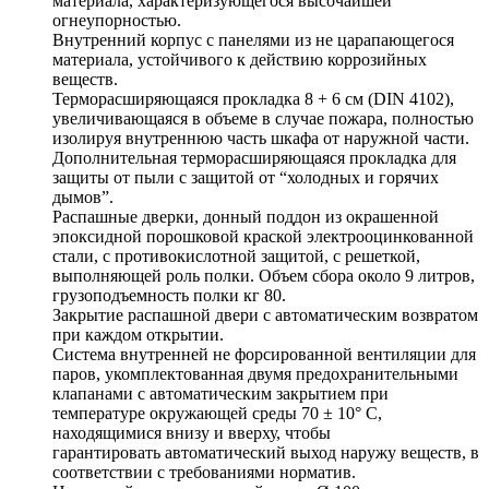
материала, характеризующегося высочайшей
огнеупорностью.
Внутренний корпус с панелями из не царапающегося
материала, устойчивого к действию коррозийных
веществ.
Терморасширяющаяся прокладка 8 + 6 см (DIN 4102),
увеличивающаяся в объеме в случае пожара, полностью
изолируя внутреннюю часть шкафа от наружной части.
Дополнительная терморасширяющаяся прокладка для
защиты от пыли с защитой от “холодных и горячих
дымов”.
Распашные дверки, донный поддон из окрашенной
эпоксидной порошковой краской электрооцинкованной
стали, с противокислотной защитой, с решеткой,
выполняющей роль полки. Объем сбора около 9 литров,
грузоподъемность полки кг 80.
Закрытие распашной двери с автоматическим возвратом
при каждом открытии.
Система внутренней не форсированной вентиляции для
паров, укомплектованная двумя предохранительными
клапанами с автоматическим закрытием при
температуре окружающей среды 70 ± 10° C,
находящимися внизу и вверху, чтобы
гарантировать автоматический выход наружу веществ, в
соответствии с требованиями норматив.