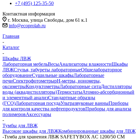
+7 (495) 125-35-50
Контактная информация
г. Москва, улица Свободы, дом 61 к.1
info@ecoprolab.ru
Главная
-
Каталог
-
Шкафы ЛВЖ
Лабораторная мебель
Весы
Анализаторы влажности
Шкафы
ЛВЖ
Стулья, табуреты лабораторные
Общелабораторное
оборудование
Сушильные шкафы
Лабораторные
печи
Спектрофотометры
pH-метры, иономеры,
оксиметры
Кондуктометры
Лабораторные сита
Дистилляторы
воды (аквадистилляторы)
Термостаты
Атомно-абсорбционный
и элементный анализ
Стандартные образцы
(ГСО)
Лабораторная посуда
Ультразвуковые ванны
Приборы
для контроля качества нефтепродуктов
Приборы для анализа
полимеров
Аксессуары
-
Тумбы для ЛВЖ
Высокие шкафы для ЛВЖ
Комбинированные шкафы для ЛВЖ
-
Тумба для хранения ЛВЖ SAFETYBOX AC 1200/50 CM