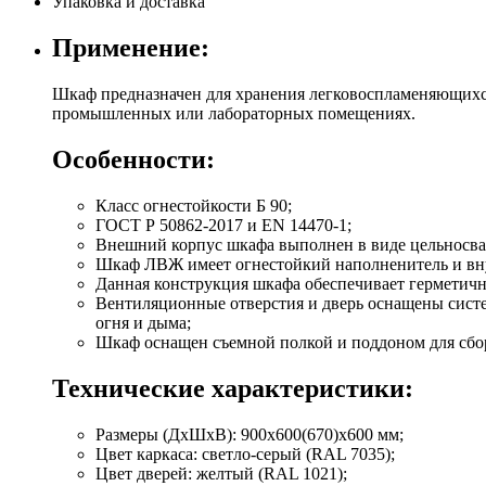
Упаковка и доставка
Применение:
Шкаф предназначен для хранения легковоспламеняющихся
промышленных или лабораторных помещениях.
Особенности:
Класс огнестойкости Б 90;
ГОСТ Р 50862-2017 и EN 14470-1;
Внешний корпус шкафа выполнен в виде цельносва
Шкаф ЛВЖ имеет огнестойкий наполненитель и вн
Данная конструкция шкафа обеспечивает герметично
Вентиляционные отверстия и дверь оснащены систе
огня и дыма;
Шкаф оснащен съемной полкой и поддоном для сбо
Технические характеристики:
Размеры (ДхШхВ): 900х600(670)х600 мм;
Цвет каркаса: светло-серый (RAL 7035);
Цвет дверей: желтый (RAL 1021);