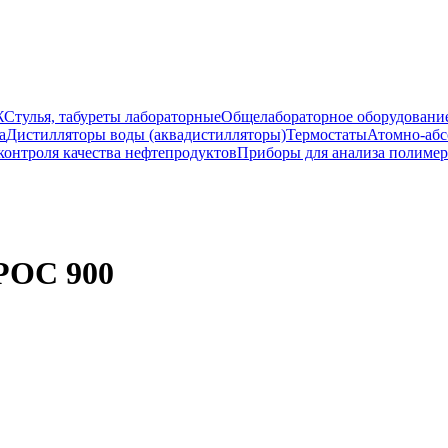
Ж
Стулья, табуреты лабораторные
Общелабораторное оборудовани
а
Дистилляторы воды (аквадистилляторы)
Термостаты
Атомно-абс
контроля качества нефтепродуктов
Приборы для анализа полиме
РОС 900