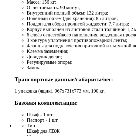
Масса: 156 кг;
Огнестойкость: 90 минут;
Внутренний полный объем: 132 литра;
Полезный объем (для хранения): 85 литров;
Поддон для сбора пролитой жидкости: 7,7 литра;
Корпус выполнен из листовой стали толщиной 1,2 
6 слоёв огнестойкого наполнения, воздушная просл
3 контура уплотнения противопожарной ленты;
Фланцы для подключения приточной и вытяжной в
Клемма заземления;
Доводчик двери;
Регулируемые опоры;
Замок.
Транспортные данные/габариты/вес:
1 упаковка (ящик), 967х731х773 мм, 190 кг.
Базовая комплектация:
Шкаф - 1 шт.;
Паспорт - 1 шт.
Тип
Шкаф для ЛВЖ