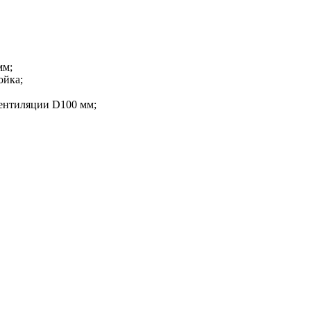
мм;
ойка;
ентиляции D100 мм;