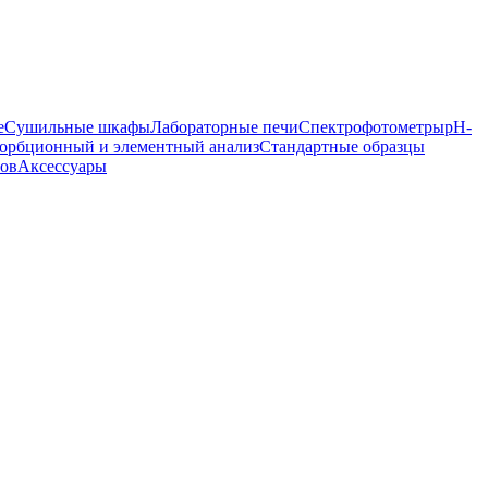
е
Сушильные шкафы
Лабораторные печи
Спектрофотометры
pH-
орбционный и элементный анализ
Стандартные образцы
ров
Аксессуары