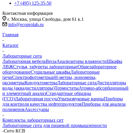
+7 (495) 125-35-50
Контактная информация
г. Москва, улица Свободы, дом 61 к.1
info@ecoprolab.ru
Главная
-
Каталог
-
Лабораторные сита
Лабораторная мебель
Весы
Анализаторы влажности
Шкафы
ЛВЖ
Стулья, табуреты лабораторные
Общелабораторное
оборудование
Сушильные шкафы
Лабораторные
печи
Спектрофотометры
pH-метры, иономеры,
оксиметры
Кондуктометры
Лабораторные сита
Дистилляторы
воды (аквадистилляторы)
Термостаты
Атомно-абсорбционный
и элементный анализ
Стандартные образцы
(ГСО)
Лабораторная посуда
Ультразвуковые ванны
Приборы
для контроля качества нефтепродуктов
Приборы для анализа
полимеров
Аксессуары
-
Комплекты лабораторных сит
Лабораторные сита для пищевой промышленности
-
Сито КСВ