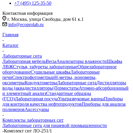
+7 (495) 125-35-50
Контактная информация
г. Москва, улица Свободы, дом 61 к.1
info@ecoprolab.ru
Главная
-
Каталог
-
Лабораторные сита
Лабораторная мебель
Весы
Анализаторы влажности
Шкафы
ЛВЖ
Стулья, табуреты лабораторные
Общелабораторное
оборудование
Сушильные шкафы
Лабораторные
печи
Спектрофотометры
pH-метры, иономеры,
оксиметры
Кондуктометры
Лабораторные сита
Дистилляторы
воды (аквадистилляторы)
Термостаты
Атомно-абсорбционный
и элементный анализ
Стандартные образцы
(ГСО)
Лабораторная посуда
Ультразвуковые ванны
Приборы
для контроля качества нефтепродуктов
Приборы для анализа
полимеров
Аксессуары
-
Комплекты лабораторных сит
Лабораторные сита для пищевой промышленности
-
Комплект сит ЛО-251/1