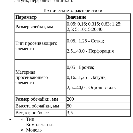
латунь; перфолист–оцинк.ст.
Технические характеристики
Параметр
Значение
0,05; 0,16; 0,315; 0,63; 1,25;
Размер ячейки, мм
2,5; 5; 10;15;20;40
0,05...1,25 - Сетка;
Тип просеивающего
элемента
2,5...40,0 - Перфорация
0,05 - Бронза;
Материал
просеивающего
0,16...1,25 - Латунь;
элемента
2,5...40,0 - Оцинк. сталь
Размер обечайки, мм
200
Высота обечайки, мм
50
Вес, кг, не более
3,5
Тип
Комплект сит
Модель