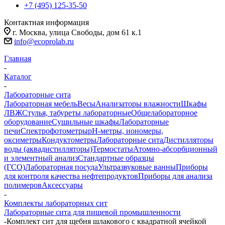
+7 (495) 125-35-50
Контактная информация
г. Москва, улица Свободы, дом 61 к.1
info@ecoprolab.ru
Главная
-
Каталог
-
Лабораторные сита
Лабораторная мебель
Весы
Анализаторы влажности
Шкафы
ЛВЖ
Стулья, табуреты лабораторные
Общелабораторное
оборудование
Сушильные шкафы
Лабораторные
печи
Спектрофотометры
pH-метры, иономеры,
оксиметры
Кондуктометры
Лабораторные сита
Дистилляторы
воды (аквадистилляторы)
Термостаты
Атомно-абсорбционный
и элементный анализ
Стандартные образцы
(ГСО)
Лабораторная посуда
Ультразвуковые ванны
Приборы
для контроля качества нефтепродуктов
Приборы для анализа
полимеров
Аксессуары
-
Комплекты лабораторных сит
Лабораторные сита для пищевой промышленности
-
Комплект сит для щебня шлакового с квадратной ячейкой