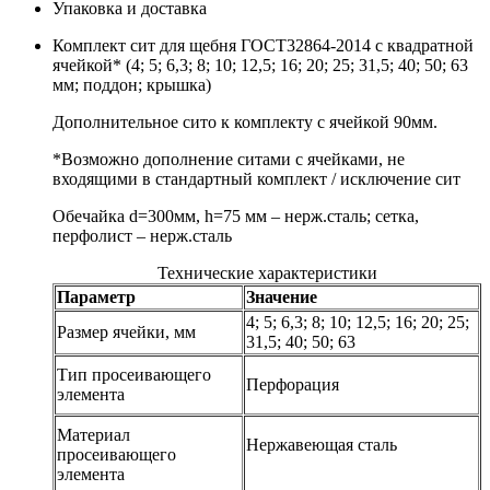
Упаковка и доставка
Комплект сит для щебня ГОСТ32864-2014 с квадратной
ячейкой* (4; 5; 6,3; 8; 10; 12,5; 16; 20; 25; 31,5; 40; 50; 63
мм; поддон; крышка)
Дополнительное сито к комплекту с ячейкой 90мм.
*Возможно дополнение ситами с ячейками, не
входящими в стандартный комплект / исключение сит
Обечайка d=300мм, h=75 мм – нерж.сталь; сетка,
перфолист – нерж.сталь
Технические характеристики
Параметр
Значение
4; 5; 6,3; 8; 10; 12,5; 16; 20; 25;
Размер ячейки, мм
31,5; 40; 50; 63
Тип просеивающего
Перфорация
элемента
Материал
Нержавеющая сталь
просеивающего
элемента