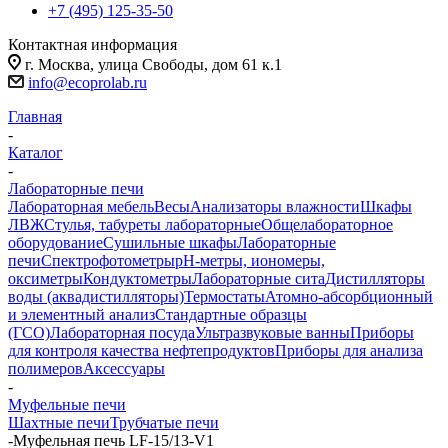
+7 (495) 125-35-50
Контактная информация
г. Москва, улица Свободы, дом 61 к.1
info@ecoprolab.ru
Главная
-
Каталог
-
Лабораторные печи
Лабораторная мебель
Весы
Анализаторы влажности
Шкафы
ЛВЖ
Стулья, табуреты лабораторные
Общелабораторное
оборудование
Сушильные шкафы
Лабораторные
печи
Спектрофотометры
pH-метры, иономеры,
оксиметры
Кондуктометры
Лабораторные сита
Дистилляторы
воды (аквадистилляторы)
Термостаты
Атомно-абсорбционный
и элементный анализ
Стандартные образцы
(ГСО)
Лабораторная посуда
Ультразвуковые ванны
Приборы
для контроля качества нефтепродуктов
Приборы для анализа
полимеров
Аксессуары
-
Муфельные печи
Шахтные печи
Трубчатые печи
-
Муфельная печь LF-15/13-V1