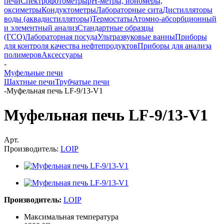
печи
Спектрофотометры
pH-метры, иономеры,
оксиметры
Кондуктометры
Лабораторные сита
Дистилляторы
воды (аквадистилляторы)
Термостаты
Атомно-абсорбционный
и элементный анализ
Стандартные образцы
(ГСО)
Лабораторная посуда
Ультразвуковые ванны
Приборы
для контроля качества нефтепродуктов
Приборы для анализа
полимеров
Аксессуары
-
Муфельные печи
Шахтные печи
Трубчатые печи
-
Муфельная печь LF-9/13-V1
Муфельная печь LF-9/13-V1
Арт.
Производитель:
LOIP
Производитель:
LOIP
Максимальная температура