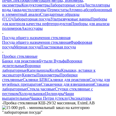
печи
Спектрофотометры
pH-метры, иономеры,
оксиметры
Кондуктометры
Лабораторные сита
Дистилляторы
воды (аквадистилляторы)
Термостаты
Атомно-абсорбционный
и элементный анализ
Стандартные образцы
(ГСО)
Лабораторная посуда
Ультразвуковые ванны
Приборы
для контроля качества нефтепродуктов
Приборы для анализа
полимеров
Аксессуары
-
Посуда общего назначения стеклянная
Посуда общего назначения стеклянная
Фарфоровая
посуда
Мерная посуда
Пластиковая посуда
-
Пробки стеклянные
Банки для реактивов
Бутыли Вульфа
Воронки
делительные
Воронки
лабораторные
Капельницы
Колбы
Крышки, вставки к
эксикатору
Кюветы
Пикнометры
Пробирки
стеклянные
Склянки БПК
Склянки для реактивов
Сосуды для
музейных препаратов
Стаканчики для взвешивания
Стаканы
лабораторные
Стекла часовые
Ступки стеклянные с
пестиком
Холодильники
Цилиндры
Чаши
выпарительные
Чашки Петри (стекло)
Эксикаторы
-
Пробка стеклянная КШ-29/32 массивная, EximLAB