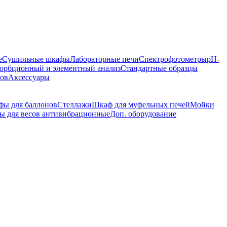
е
Сушильные шкафы
Лабораторные печи
Спектрофотометры
pH-
орбционный и элементный анализ
Стандартные образцы
ров
Аксессуары
ы для баллонов
Стеллажи
Шкаф для муфельных печей
Мойки
ы для весов антивибрационные
Доп. оборудование