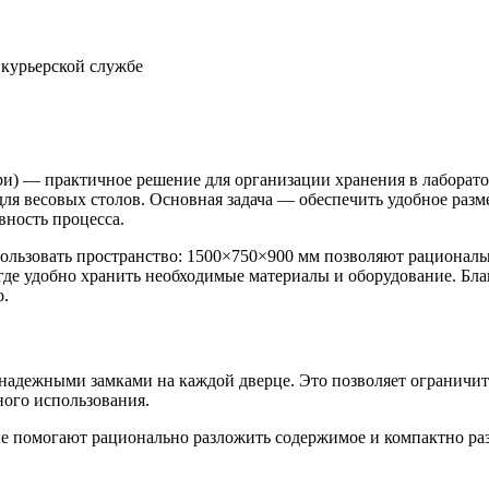
 курьерской службе
ри) — практичное решение для организации хранения в лаборат
для весовых столов. Основная задача — обеспечить удобное раз
ность процесса.
ьзовать пространство: 1500×750×900 мм позволяют рационально
де удобно хранить необходимые материалы и оборудование. Бла
о.
 надежными замками на каждой дверце. Это позволяет ограничи
ного использования.
е помогают рационально разложить содержимое и компактно раз