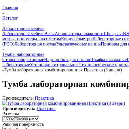
Главная
-
Каталог
-
Лабораторная мебель
Лабораторная мебель
Весы
Анализаторы влажности
Шкафы ЛВ
метры, иономеры, оксиметры
Кондуктометры
Лабораторные сит
(ГСО)
Лабораторная посуда
Ультразвуковые ванны
Приборы для 
-
Тумбы лабораторные
Столы лабораторные
Надстройки для столов
Шкафы вытяжные
лабораторные
Установки титровальные
Технологические приста
-
Тумба лабораторная комбинированнная Практика (3 двери)
Тумба лабораторная комбинир
Производитель:
Практика
Производитель:
Практика
Размеры
Рабочая поверхность