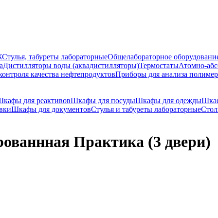
Ж
Стулья, табуреты лабораторные
Общелабораторное оборудовани
а
Дистилляторы воды (аквадистилляторы)
Термостаты
Атомно-абс
контроля качества нефтепродуктов
Приборы для анализа полиме
Шкафы для реактивов
Шкафы для посуды
Шкафы для одежды
Шкаф
вки
Шкафы для документов
Стулья и табуреты лабораторные
Стол
ованнная Практика (3 двери)