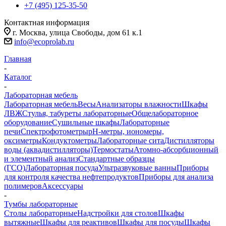
+7 (495) 125-35-50
Контактная информация
г. Москва, улица Свободы, дом 61 к.1
info@ecoprolab.ru
Главная
-
Каталог
-
Лабораторная мебель
Лабораторная мебель
Весы
Анализаторы влажности
Шкафы
ЛВЖ
Стулья, табуреты лабораторные
Общелабораторное
оборудование
Сушильные шкафы
Лабораторные
печи
Спектрофотометры
pH-метры, иономеры,
оксиметры
Кондуктометры
Лабораторные сита
Дистилляторы
воды (аквадистилляторы)
Термостаты
Атомно-абсорбционный
и элементный анализ
Стандартные образцы
(ГСО)
Лабораторная посуда
Ультразвуковые ванны
Приборы
для контроля качества нефтепродуктов
Приборы для анализа
полимеров
Аксессуары
-
Тумбы лабораторные
Столы лабораторные
Надстройки для столов
Шкафы
вытяжные
Шкафы для реактивов
Шкафы для посуды
Шкафы