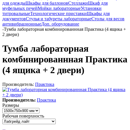
для одежды
Шкафы для баллонов
Стеллажи
Шкаф для
муфельных печей
Мойки лабораторные
Установки
титровальные
Технологические приставки
Шкафы для
документов
Стулья и табуреты лабораторные
Столы для весов
антивибрационные
Доп. оборудование
-
Тумба лабораторная комбинированнная Практика (4 ящика +
2 двери)
Тумба лабораторная
комбинированнная Практика
(4 ящика + 2 двери)
Производитель:
Практика
Производитель:
Практика
Размеры
Рабочая поверхность