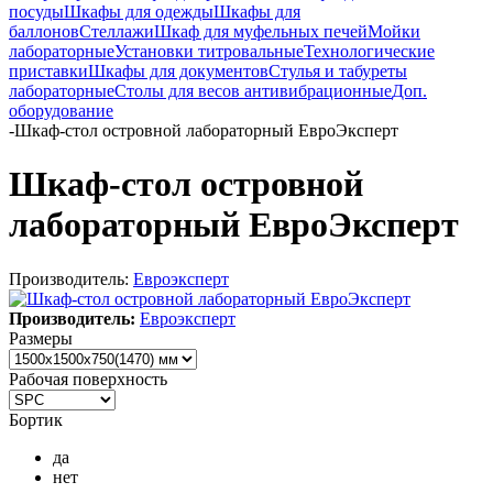
посуды
Шкафы для одежды
Шкафы для
баллонов
Стеллажи
Шкаф для муфельных печей
Мойки
лабораторные
Установки титровальные
Технологические
приставки
Шкафы для документов
Стулья и табуреты
лабораторные
Столы для весов антивибрационные
Доп.
оборудование
-
Шкаф-стол островной лабораторный ЕвроЭксперт
Шкаф-стол островной
лабораторный ЕвроЭксперт
Производитель:
Евроэксперт
Производитель:
Евроэксперт
Размеры
Рабочая поверхность
Бортик
да
нет