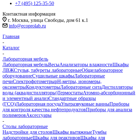
+7 (495) 125-35-50
Контактная информация
г. Москва, улица Свободы, дом 61 к.1
info@ecoprolab.ru
Главная
-
Каталог
-
Лабораторная мебель
Лабораторная мебель
Весы
Анализаторы влажности
Шкафы
ЛВЖ
Стулья, табуреты лабораторные
Общелабораторное
оборудование
Сушильные шкафы
Лабораторные
печи
Спектрофотометры
pH-метры, иономеры,
оксиметры
Кондуктометры
Лабораторные сита
Дистилляторы
воды (аквадистилляторы)
Термостаты
Атомно-абсорбционный
и элементный анализ
Стандартные образцы
(ГСО)
Лабораторная посуда
Ультразвуковые ванны
Приборы
для контроля качества нефтепродуктов
Приборы для анализа
полимеров
Аксессуары
-
Столы лабораторные
Надстройки для столов
Шкафы вытяжные
Тумбы
лабораторные
Шкафы для реактивов
Шкафы для