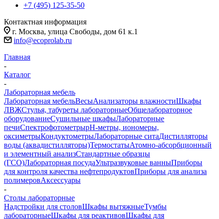
+7 (495) 125-35-50
Контактная информация
г. Москва, улица Свободы, дом 61 к.1
info@ecoprolab.ru
Главная
-
Каталог
-
Лабораторная мебель
Лабораторная мебель
Весы
Анализаторы влажности
Шкафы
ЛВЖ
Стулья, табуреты лабораторные
Общелабораторное
оборудование
Сушильные шкафы
Лабораторные
печи
Спектрофотометры
pH-метры, иономеры,
оксиметры
Кондуктометры
Лабораторные сита
Дистилляторы
воды (аквадистилляторы)
Термостаты
Атомно-абсорбционный
и элементный анализ
Стандартные образцы
(ГСО)
Лабораторная посуда
Ультразвуковые ванны
Приборы
для контроля качества нефтепродуктов
Приборы для анализа
полимеров
Аксессуары
-
Столы лабораторные
Надстройки для столов
Шкафы вытяжные
Тумбы
лабораторные
Шкафы для реактивов
Шкафы для