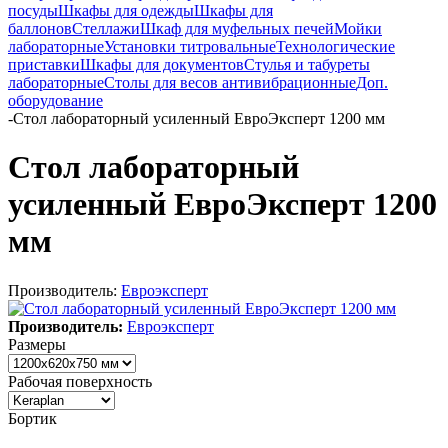
посуды
Шкафы для одежды
Шкафы для
баллонов
Стеллажи
Шкаф для муфельных печей
Мойки
лабораторные
Установки титровальные
Технологические
приставки
Шкафы для документов
Стулья и табуреты
лабораторные
Столы для весов антивибрационные
Доп.
оборудование
-
Стол лабораторный усиленный ЕвроЭксперт 1200 мм
Стол лабораторный
усиленный ЕвроЭксперт 1200
мм
Производитель:
Евроэксперт
Производитель:
Евроэксперт
Размеры
Рабочая поверхность
Бортик