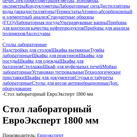
печи
Спектрофотометры
pH-метры, иономеры,
оксиметры
Кондуктометры
Лабораторные сита
Дистилляторы
воды (аквадистилляторы)
Термостаты
Атомно-абсорбционный
и элементный анализ
Стандартные образцы
(ГСО)
Лабораторная посуда
Ультразвуковые ванны
Приборы
для контроля качества нефтепродуктов
Приборы для анализа
полимеров
Аксессуары
-
Столы лабораторные
Надстройки для столов
Шкафы вытяжные
Тумбы
лабораторные
Шкафы для реактивов
Шкафы для
посуды
Шкафы для одежды
Шкафы для
баллонов
Стеллажи
Шкаф для муфельных печей
Мойки
лабораторные
Установки титровальные
Технологические
приставки
Шкафы для документов
Стулья и табуреты
лабораторные
Столы для весов антивибрационные
Доп.
оборудование
-
Стол лабораторный ЕвроЭксперт 1800 мм
Стол лабораторный
ЕвроЭксперт 1800 мм
Производитель:
Евроэксперт