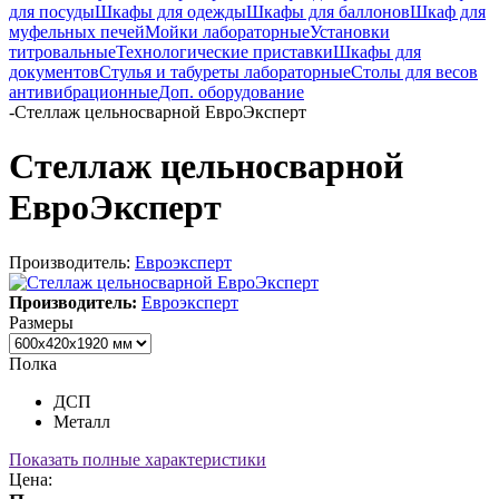
для посуды
Шкафы для одежды
Шкафы для баллонов
Шкаф для
муфельных печей
Мойки лабораторные
Установки
титровальные
Технологические приставки
Шкафы для
документов
Стулья и табуреты лабораторные
Столы для весов
антивибрационные
Доп. оборудование
-
Стеллаж цельносварной ЕвроЭксперт
Стеллаж цельносварной
ЕвроЭксперт
Производитель:
Евроэксперт
Производитель:
Евроэксперт
Размеры
Полка
ДСП
Металл
Показать полные характеристики
Цена: