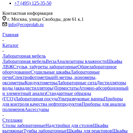
+7 (495) 125-35-50
Контактная информация
г. Москва, улица Свободы, дом 61 к.1
info@ecoprolab.ru
Главная
-
Каталог
-
Лабораторная мебель
Лабораторная мебель
Весы
Анализаторы влажности
Шкафы
ЛВЖ
Стулья, табуреты лабораторные
Общелабораторное
оборудование
Сушильные шкафы
Лабораторные
печи
Спектрофотометры
pH-метры, иономеры,
оксиметры
Кондуктометры
Лабораторные сита
Дистилляторы
воды (аквадистилляторы)
Термостаты
Атомно-абсорбционный
и элементный анализ
Стандартные образцы
(ГСО)
Лабораторная посуда
Ультразвуковые ванны
Приборы
для контроля качества нефтепродуктов
Приборы для анализа
полимеров
Аксессуары
-
Стеллажи
Столы лабораторные
Надстройки для столов
Шкафы
вытяжные
Тумбы лабораторные
Шкафы для реактивов
Шкафы