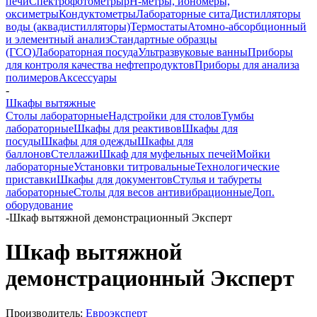
печи
Спектрофотометры
pH-метры, иономеры,
оксиметры
Кондуктометры
Лабораторные сита
Дистилляторы
воды (аквадистилляторы)
Термостаты
Атомно-абсорбционный
и элементный анализ
Стандартные образцы
(ГСО)
Лабораторная посуда
Ультразвуковые ванны
Приборы
для контроля качества нефтепродуктов
Приборы для анализа
полимеров
Аксессуары
-
Шкафы вытяжные
Столы лабораторные
Надстройки для столов
Тумбы
лабораторные
Шкафы для реактивов
Шкафы для
посуды
Шкафы для одежды
Шкафы для
баллонов
Стеллажи
Шкаф для муфельных печей
Мойки
лабораторные
Установки титровальные
Технологические
приставки
Шкафы для документов
Стулья и табуреты
лабораторные
Столы для весов антивибрационные
Доп.
оборудование
-
Шкаф вытяжной демонстрационный Эксперт
Шкаф вытяжной
демонстрационный Эксперт
Производитель:
Евроэксперт