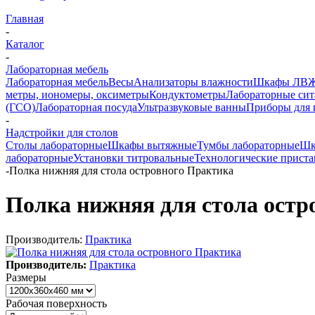
Главная
-
Каталог
-
Лабораторная мебель
Лабораторная мебель
Весы
Анализаторы влажности
Шкафы ЛВ
метры, иономеры, оксиметры
Кондуктометры
Лабораторные сит
(ГСО)
Лабораторная посуда
Ультразвуковые ванны
Приборы для 
-
Надстройки для столов
Столы лабораторные
Шкафы вытяжные
Тумбы лабораторные
Шк
лабораторные
Установки титровальные
Технологические приста
-
Полка нижняя для стола островного Практика
Полка нижняя для стола остр
Производитель:
Практика
Производитель:
Практика
Размеры
Рабочая поверхность