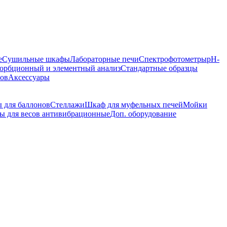
е
Сушильные шкафы
Лабораторные печи
Спектрофотометры
pH-
орбционный и элементный анализ
Стандартные образцы
ров
Аксессуары
 для баллонов
Стеллажи
Шкаф для муфельных печей
Мойки
ы для весов антивибрационные
Доп. оборудование