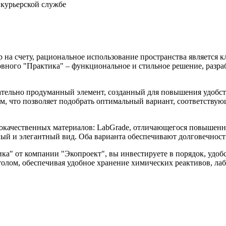
 курьерской службе
р на счету, рациональное использование пространства является
овного "Практика" – функциональное и стильное решение, разра
щательно продуманный элемент, созданный для повышения удобс
м, что позволяет подобрать оптимальный вариант, соответствую
кокачественных материалов: LabGrade, отличающегося повышен
ый и элегантный вид. Оба варианта обеспечивают долговечность
ка" от компании "Экопроект", вы инвестируете в порядок, удоб
толом, обеспечивая удобное хранение химических реактивов, ла