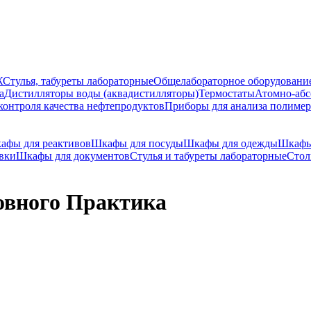
Ж
Стулья, табуреты лабораторные
Общелабораторное оборудовани
а
Дистилляторы воды (аквадистилляторы)
Термостаты
Атомно-абс
контроля качества нефтепродуктов
Приборы для анализа полиме
афы для реактивов
Шкафы для посуды
Шкафы для одежды
Шкафы
вки
Шкафы для документов
Стулья и табуреты лабораторные
Стол
овного Практика