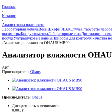
Главная
-
Каталог
-
Анализаторы влажности
Лабораторная мебель
Весы
Шкафы ЛВЖ
Стулья, табуреты лабор
оксиметры
Кондуктометры
Лабораторные сита
Дистилляторы во
посуда
Ультразвуковые ванны
Приборы для контроля качества н
-
Анализатор влажности OHAUS MB90
Анализатор влажности OHA
Арт.
Производитель:
Ohaus
Производитель:
Ohaus
Дискретность взвешивания
0.001 г