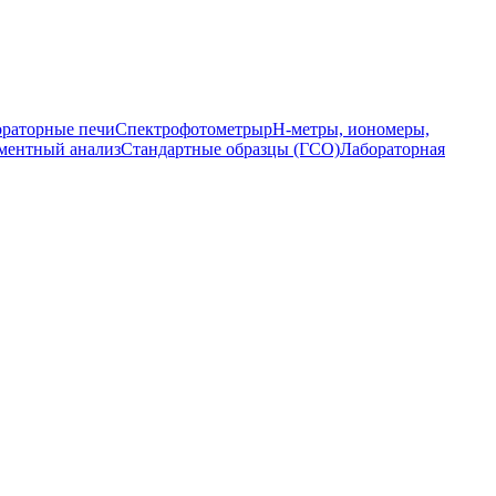
раторные печи
Спектрофотометры
pH-метры, иономеры,
ментный анализ
Стандартные образцы (ГСО)
Лабораторная