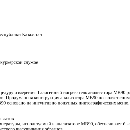
Республики Казахстан
 курьерской службе
едуру измерения. Галогенный нагреватель анализатора MB90 ра
ов. Продуманная конструкция анализатора MB90 позволяет снима
MB90 основано на интуитивно понятных пиктографических меню,
льтатов
мпературы, используемый в анализаторе MB90, обеспечивает быс
быстрого высушивания образцов.