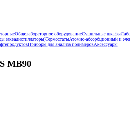
аторные
Общелабораторное оборудование
Сушильные шкафы
Лабо
ды (аквадистилляторы)
Термостаты
Атомно-абсорбционный и эле
ефтепродуктов
Приборы для анализа полимеров
Аксессуары
US MB90