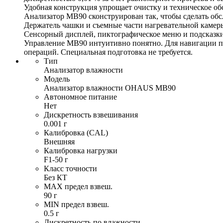
Удобная конструкция упрощает очистку и техническое о
Анализатор MB90 сконструирован так, чтобы сделать об
Держатель чашки и съемные части нагревательной камеры
Сенсорный дисплей, пиктографическое меню и подсказки
Управление MB90 интуитивно понятно. Для навигации по
операций. Специальная подготовка не требуется.
Тип
Анализатор влажности
Модель
Анализатор влажности OHAUS MB90
Автономное питание
Нет
Дискретность взвешивания
0.001 г
Калибровка (CAL)
Внешняя
Калибровка нагрузки
F1-50 г
Класс точности
Без КТ
MAX предел взвеш.
90 г
MIN предел взвеш.
0.5 г
Дискретность по влажности