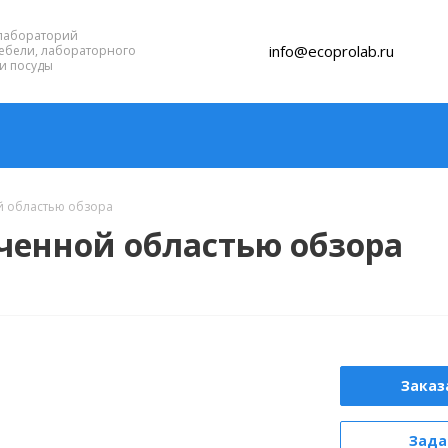
лабораторий
info@ecoprolab.ru
ебели, лабораторного
и посуды
й областью обзора
ченной областью обзора
Заказ
Зада