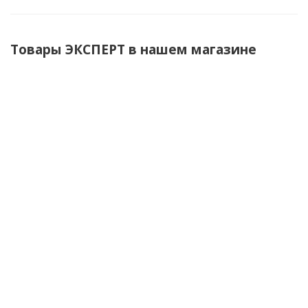
Товары ЭКСПЕРТ в нашем магазине
Тумба Эксперт для ЛВЖ увеличенная, 2
двери
По запросу