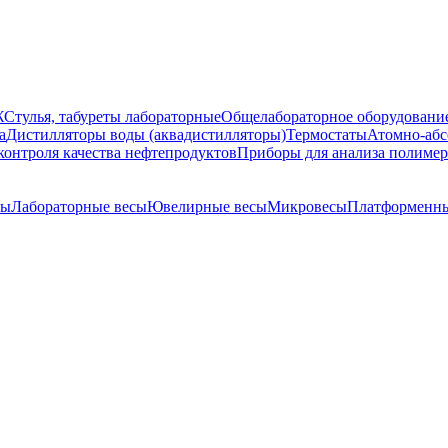
Ж
Стулья, табуреты лабораторные
Общелабораторное оборудовани
а
Дистилляторы воды (аквадистилляторы)
Термостаты
Атомно-абс
контроля качества нефтепродуктов
Приборы для анализа полиме
сы
Лабораторные весы
Ювелирные весы
Микровесы
Платформенны