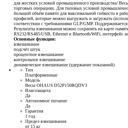
для жестких условий промышленного производства/ Весы
торговых операциях. Для типовых условий промышленног
большой объём памяти для максимальной гибкости в рабо
профилей, которые можно выгружать и загружать (исполь
соответствии с требованиями GLP/GMP. Поддерживается 
Результаты взвешивания можно сохранять на карте памя
RS232/RS485/USB, Ethernet и Bluetooth/WiFi, интерфейс
Основные функции:
взвешивание
подсчёт штук
процентное взвешивание
контрольное взвешивание
динамическое взвешивание (удержание показаний)
Тип
Платформенные
Модель
Весы OHAUS D52P150RQDV3
Влагозащита
Да
Автономное питание
Да
Гарантия
1 год
Предел взвешивания
от 15 кг