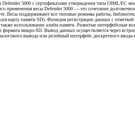
 Defender 5000 с сертификатами утверждения типа OIML/EC можн
о применения весы Defender 5000 — это сочетание долговечно
те. Весы поддерживают все типовые режимы работы, библиотеку 
зуя карту памяти SD). Функция регистрации данных с отметкой 
также использование алиби-памяти. Развитые интерфейсные воз
ти формата микро-SD. Вывод данных осуществляется через вст
 аналогового вывода или релейный интерфейс дискретного ввода-