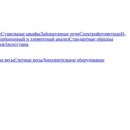
е
Сушильные шкафы
Лабораторные печи
Спектрофотометры
pH-
орбционный и элементный анализ
Стандартные образцы
ров
Аксессуары
е весы
Счетные весы
Дополнительное оборудование