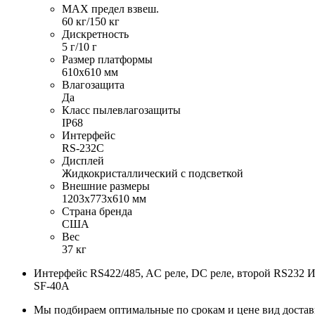
MAX предел взвеш.
60 кг/150 кг
Дискретность
5 г/10 г
Размер платформы
610х610 мм
Влагозащита
Да
Класс пылевлагозащиты
IP68
Интерфейс
RS-232C
Дисплей
Жидкокристаллический с подсветкой
Внешние размеры
1203х773х610 мм
Страна бренда
США
Вес
37 кг
Интерфейс RS422/485, AC реле, DC реле, второй RS232
SF-40A
Мы подбираем оптимальные по срокам и цене вид доста