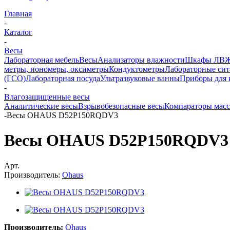
Главная
-
Каталог
-
Весы
Лабораторная мебель
Весы
Анализаторы влажности
Шкафы ЛВ
метры, иономеры, оксиметры
Кондуктометры
Лабораторные сит
(ГСО)
Лабораторная посуда
Ультразвуковые ванны
Приборы для 
-
Влагозащищенные весы
Аналитические весы
Взрывобезопасные весы
Компараторы мас
-
Весы OHAUS D52P150RQDV3
Весы OHAUS D52P150RQDV3
Арт.
Производитель:
Ohaus
Производитель:
Ohaus