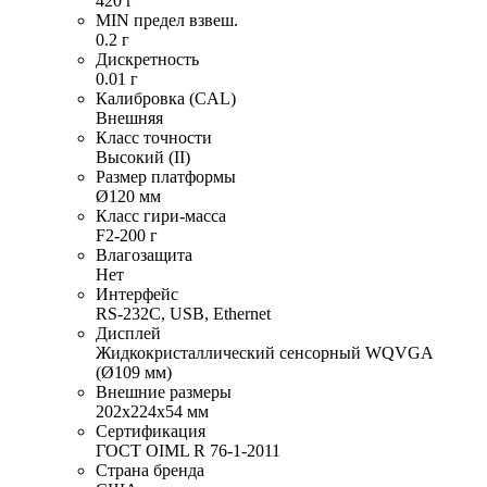
420 г
MIN предел взвеш.
0.2 г
Дискретность
0.01 г
Калибровка (CAL)
Внешняя
Класс точности
Высокий (II)
Размер платформы
Ø120 мм
Класс гири-масса
F2-200 г
Влагозащита
Нет
Интерфейс
RS-232C, USB, Ethernet
Дисплей
Жидкокристаллический сенсорный WQVGA
(Ø109 мм)
Внешние размеры
202х224х54 мм
Сертификация
ГОСТ OIML R 76-1-2011
Страна бренда