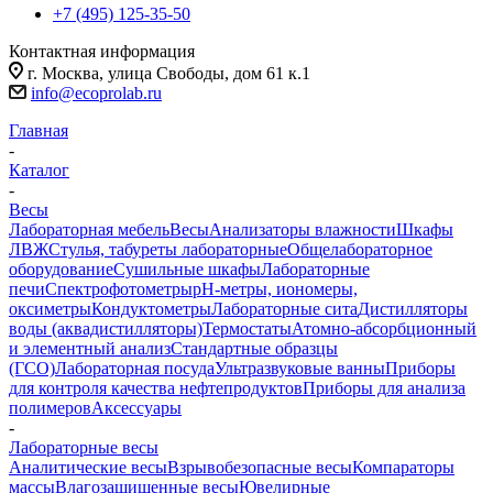
+7 (495) 125-35-50
Контактная информация
г. Москва, улица Свободы, дом 61 к.1
info@ecoprolab.ru
Главная
-
Каталог
-
Весы
Лабораторная мебель
Весы
Анализаторы влажности
Шкафы
ЛВЖ
Стулья, табуреты лабораторные
Общелабораторное
оборудование
Сушильные шкафы
Лабораторные
печи
Спектрофотометры
pH-метры, иономеры,
оксиметры
Кондуктометры
Лабораторные сита
Дистилляторы
воды (аквадистилляторы)
Термостаты
Атомно-абсорбционный
и элементный анализ
Стандартные образцы
(ГСО)
Лабораторная посуда
Ультразвуковые ванны
Приборы
для контроля качества нефтепродуктов
Приборы для анализа
полимеров
Аксессуары
-
Лабораторные весы
Аналитические весы
Взрывобезопасные весы
Компараторы
массы
Влагозащищенные весы
Ювелирные