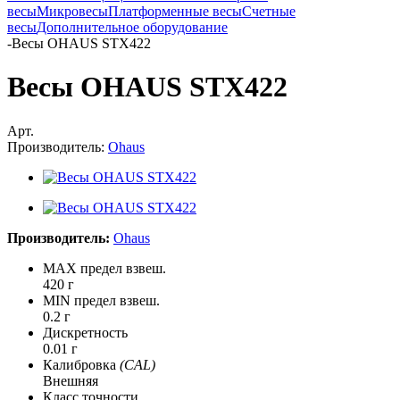
весы
Микровесы
Платформенные весы
Счетные
весы
Дополнительное оборудование
-
Весы OHAUS STX422
Весы OHAUS STX422
Арт.
Производитель:
Ohaus
Производитель:
Ohaus
MAX предел взвеш.
420 г
MIN предел взвеш.
0.2 г
Дискретность
0.01 г
Калибровка
(CAL)
Внешняя
Класс точности