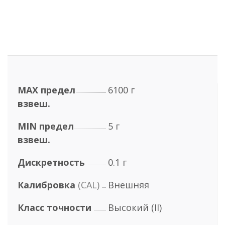
MAX предел
6100 г
взвеш.
MIN предел
5 г
взвеш.
Дискретность
0.1 г
Калибровка
(CAL)
Внешняя
Класс точности
Высокий (II)