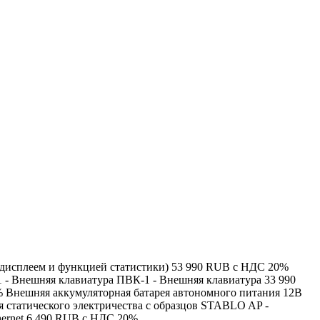
-дисплеем и функцией статистики) 53 990 RUB с НДС 20%
 - Внешняя клавиатура ПВК-1 - Внешняя клавиатура 33 990
Внешняя аккумуляторная батарея автономного питания 12В
 статического электричества с образцов STABLO AP -
hernet 6 490 RUB с НДС 20%