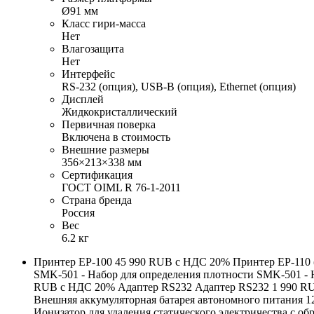
Ø91 мм
Класс гири-масса
Нет
Влагозащита
Нет
Интерфейс
RS-232 (опция), USB-B (опция), Ethernet (опция)
Дисплей
Жидкокристаллический
Первичная поверка
Включена в стоимость
Внешние размеры
356×213×338 мм
Сертификация
ГОСТ OIML R 76-1-2011
Страна бренда
Россия
Вес
6.2 кг
Принтер EP-100 45 990 RUB с НДС 20% Принтер EP-110 
SMK-501 - Набор для определения плотности SMK-501 - 
RUB с НДС 20% Адаптер RS232 Адаптер RS232 1 990 RU
Внешняя аккумуляторная батарея автономного питания 1
Ионизатор для удаления статического электричества с о