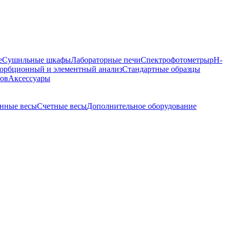
е
Сушильные шкафы
Лабораторные печи
Спектрофотометры
pH-
орбционный и элементный анализ
Стандартные образцы
ров
Аксессуары
нные весы
Счетные весы
Дополнительное оборудование