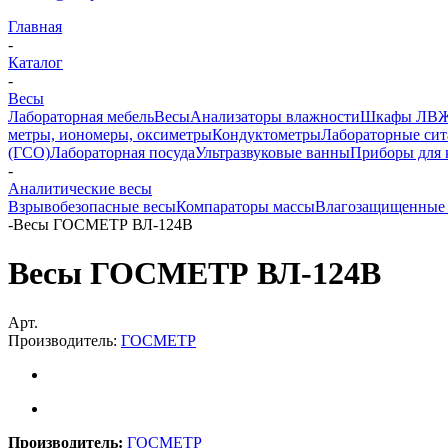
Главная
-
Каталог
-
Весы
Лабораторная мебель
Весы
Анализаторы влажности
Шкафы ЛВ
метры, иономеры, оксиметры
Кондуктометры
Лабораторные сит
(ГСО)
Лабораторная посуда
Ультразвуковые ванны
Приборы для 
-
Аналитические весы
Взрывобезопасные весы
Компараторы массы
Влагозащищенные
-
Весы ГОСМЕТР ВЛ-124В
Весы ГОСМЕТР ВЛ-124В
Арт.
Производитель:
ГОСМЕТР
Производитель:
ГОСМЕТР