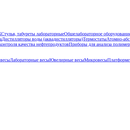
Ж
Стулья, табуреты лабораторные
Общелабораторное оборудовани
а
Дистилляторы воды (аквадистилляторы)
Термостаты
Атомно-абс
контроля качества нефтепродуктов
Приборы для анализа полиме
 весы
Лабораторные весы
Ювелирные весы
Микровесы
Платформе