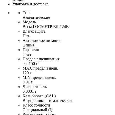
Упаковка и доставка
Тип
Аналитические
Модель
Весы ГОСМЕТР ВЛ-124В
Влагозащита
Нет
Автономное питание
Опция
Гарантия
7 лет
Предел взвешивания
0 г-150 г
MAX предел взвеш.
120 г
MIN предел взвеш.
0.01 г
Дискретность
0.0001 г
Калибровка (CAL)
Внутренняя автоматическая
Класс точности
Специальный (I)
Размер платформы