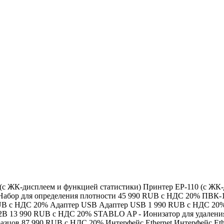
(с ЖК-дисплеем и функцией статистики) Принтер EP-110 (с ЖК
Набор для определения плотности 45 990 RUB с НДС 20% ПВК-1
B с НДС 20% Адаптер USB Адаптер USB 1 990 RUB с НДС 20% 
2В 13 990 RUB с НДС 20% STABLO AP - Ионизатор для удаления
бразцов 87 990 RUB с НДС 20% Интерфейс Ethernet Интерфейс Et