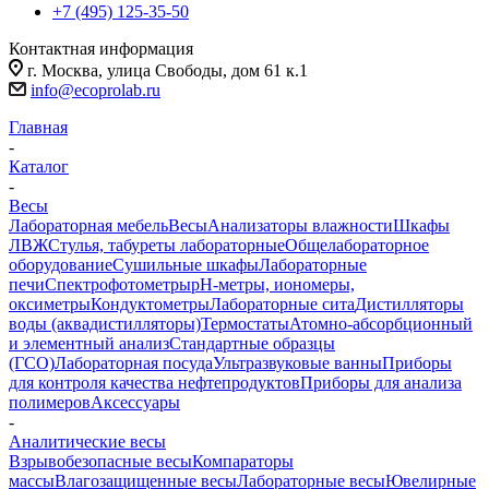
+7 (495) 125-35-50
Контактная информация
г. Москва, улица Свободы, дом 61 к.1
info@ecoprolab.ru
Главная
-
Каталог
-
Весы
Лабораторная мебель
Весы
Анализаторы влажности
Шкафы
ЛВЖ
Стулья, табуреты лабораторные
Общелабораторное
оборудование
Сушильные шкафы
Лабораторные
печи
Спектрофотометры
pH-метры, иономеры,
оксиметры
Кондуктометры
Лабораторные сита
Дистилляторы
воды (аквадистилляторы)
Термостаты
Атомно-абсорбционный
и элементный анализ
Стандартные образцы
(ГСО)
Лабораторная посуда
Ультразвуковые ванны
Приборы
для контроля качества нефтепродуктов
Приборы для анализа
полимеров
Аксессуары
-
Аналитические весы
Взрывобезопасные весы
Компараторы
массы
Влагозащищенные весы
Лабораторные весы
Ювелирные