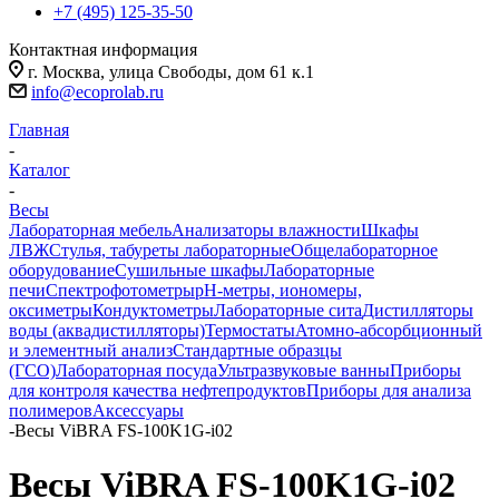
+7 (495) 125-35-50
Контактная информация
г. Москва, улица Свободы, дом 61 к.1
info@ecoprolab.ru
Главная
-
Каталог
-
Весы
Лабораторная мебель
Анализаторы влажности
Шкафы
ЛВЖ
Стулья, табуреты лабораторные
Общелабораторное
оборудование
Сушильные шкафы
Лабораторные
печи
Спектрофотометры
pH-метры, иономеры,
оксиметры
Кондуктометры
Лабораторные сита
Дистилляторы
воды (аквадистилляторы)
Термостаты
Атомно-абсорбционный
и элементный анализ
Стандартные образцы
(ГСО)
Лабораторная посуда
Ультразвуковые ванны
Приборы
для контроля качества нефтепродуктов
Приборы для анализа
полимеров
Аксессуары
-
Весы ViBRA FS-100K1G-i02
Весы ViBRA FS-100K1G-i02