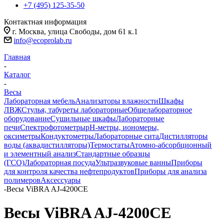
+7 (495) 125-35-50
Контактная информация
г. Москва, улица Свободы, дом 61 к.1
info@ecoprolab.ru
Главная
-
Каталог
-
Весы
Лабораторная мебель
Анализаторы влажности
Шкафы
ЛВЖ
Стулья, табуреты лабораторные
Общелабораторное
оборудование
Сушильные шкафы
Лабораторные
печи
Спектрофотометры
pH-метры, иономеры,
оксиметры
Кондуктометры
Лабораторные сита
Дистилляторы
воды (аквадистилляторы)
Термостаты
Атомно-абсорбционный
и элементный анализ
Стандартные образцы
(ГСО)
Лабораторная посуда
Ультразвуковые ванны
Приборы
для контроля качества нефтепродуктов
Приборы для анализа
полимеров
Аксессуары
-
Весы ViBRA AJ-4200CE
Весы ViBRA AJ-4200CE