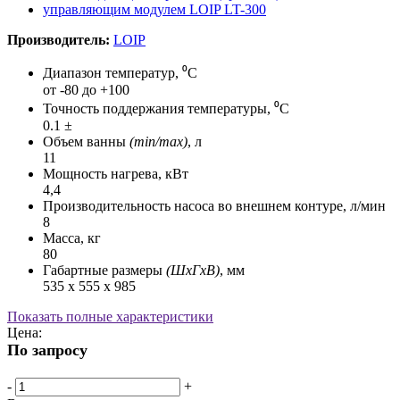
Производитель:
LOIP
Диапазон температур, ⁰С
от -80 до +100
Точность поддержания температуры, ⁰С
0.1 ±
Объем ванны
(min/max)
, л
11
Мощность нагрева, кВт
4,4
Производительность насоса во внешнем контуре, л/мин
8
Масса, кг
80
Габартные размеры
(ШхГхВ)
, мм
535 х 555 х 985
Показать полные характеристики
Цена:
По запросу
-
+