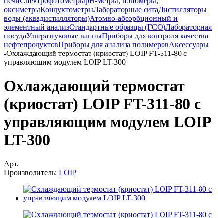
печи
Спектрофотометры
pH-метры, иономеры,
оксиметры
Кондуктометры
Лабораторные сита
Дистилляторы
воды (аквадистилляторы)
Атомно-абсорбционный и
элементный анализ
Стандартные образцы (ГСО)
Лабораторная
посуда
Ультразвуковые ванны
Приборы для контроля качества
нефтепродуктов
Приборы для анализа полимеров
Аксессуары
-
Охлаждающий термостат (криостат) LOIP FT-311-80 с
управляющим модулем LOIP LT-300
Охлаждающий термостат
(криостат) LOIP FT-311-80 с
управляющим модулем LOIP
LT-300
Арт.
Производитель:
LOIP