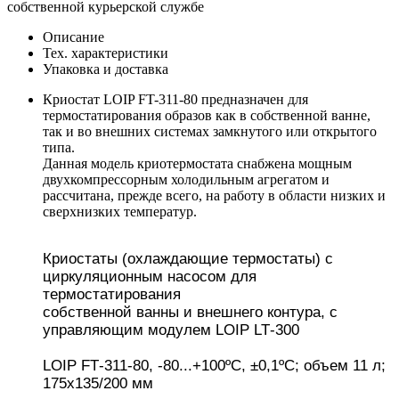
собственной курьерской службе
Описание
Тех. характеристики
Упаковка и доставка
Криостат LOIP FT-311-80 предназначен для
термостатирования образов как в собственной ванне,
так и во внешних системах замкнутого или открытого
типа.
Данная модель криотермостата снабжена мощным
двухкомпрессорным холодильным агрегатом и
рассчитана, прежде всего, на работу в области низких и
сверхнизких температур.
Криостаты (охлаждающие термостаты) с
циркуляционным насосом для
термостатирования
собс
твенной ванны и внешнего контура, с
управляющим модулем LOIP
LT
-
300
LOIP FT
-
311
-
80
,
-
80...+100ºС, ±0,1ºС; объем 11 л;
175х135/200 мм