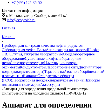
+7 (495) 125-35-50
Контактная информация
г. Москва, улица Свободы, дом 61 к.1
info@ecoprolab.ru
Главная
-
Каталог
-
Приборы для контроля качества нефтепродуктов
Лабораторная мебель
Весы
Анализаторы влажности
Шкафы
ЛВЖ
Стулья, табуреты лабораторные
Общелабораторное
оборудование
Сушильные шкафы
Лабораторные
печи
Спектрофотометры
pH-метры, иономеры,
оксиметры
Кондуктометры
Лабораторные сита
Дистилляторы
воды (аквадистилляторы)
Термостаты
Атомно-абсорбционный
и элементный анализ
Стандартные образцы
(ГСО)
Лабораторная посуда
Ультразвуковые ванны
Приборы
для анализа полимеров
Аксессуары
-
Аппарат для определения предельной температуры
фильтруемости на холодном фильтре ПТФ-ЛАБ-12
Аппарат для определения