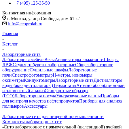
+7 (495) 125-35-50
Контактная информация
г. Москва, улица Свободы, дом 61 к.1
info@ecoprolab.ru
Главная
-
Каталог
-
Лабораторные сита
Лабораторная мебель
Весы
Анализаторы влажности
Шкафы
ЛВЖ
Стулья, табуреты лабораторные
Общелабораторное
оборудование
Сушильные шкафы
Лабораторные
печи
Спектрофотометры
pH-метры, иономеры,
оксиметры
Кондуктометры
Лабораторные сита
Дистилляторы
воды (аквадистилляторы)
Термостаты
Атомно-абсорбционный
и элементный анализ
Стандартные образцы
(ГСО)
Лабораторная посуда
Ультразвуковые ванны
Приборы
для контроля качества нефтепродуктов
Приборы для анализа
полимеров
Аксессуары
-
Лабораторные сита для пищевой промышленности
Комплекты лабораторных сит
-
Сито лабораторное с прямоугольной (щелевидной) ячейкой