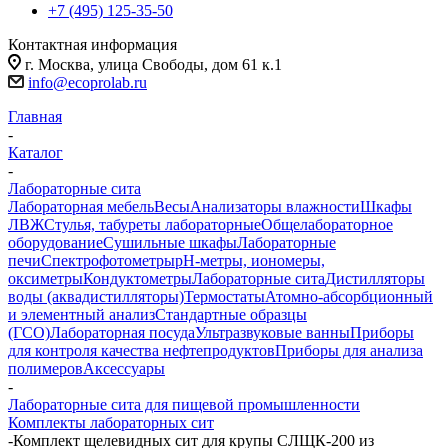
+7 (495) 125-35-50
Контактная информация
г. Москва, улица Свободы, дом 61 к.1
info@ecoprolab.ru
Главная
-
Каталог
-
Лабораторные сита
Лабораторная мебель
Весы
Анализаторы влажности
Шкафы
ЛВЖ
Стулья, табуреты лабораторные
Общелабораторное
оборудование
Сушильные шкафы
Лабораторные
печи
Спектрофотометры
pH-метры, иономеры,
оксиметры
Кондуктометры
Лабораторные сита
Дистилляторы
воды (аквадистилляторы)
Термостаты
Атомно-абсорбционный
и элементный анализ
Стандартные образцы
(ГСО)
Лабораторная посуда
Ультразвуковые ванны
Приборы
для контроля качества нефтепродуктов
Приборы для анализа
полимеров
Аксессуары
-
Лабораторные сита для пищевой промышленности
Комплекты лабораторных сит
-
Комплект щелевидных сит для крупы СЛЩК-200 из