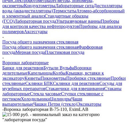
печи
Спектрофотометры
pH-метры, иономеры,
оксиметры
Кондуктометры
Лабораторные сита
Дистилляторы
воды (аквадистилляторы)
Термостаты
Атомно-абсорбционный
и элементный анализ
Стандартные образцы
(ГСО)
Лабораторная посуда
Ультразвуковые ванны
Приборы
для контроля качества нефтепродуктов
Приборы для анализа
полимеров
Аксессуары
-
Посуда общего назначения стеклянная
Посуда общего назначения стеклянная
Фарфоровая
посуда
Мерная посуда
Пластиковая посуда
-
Воронки лабораторные
Банки для реактивов
Бутыли Вульфа
Воронки
делительные
Капельницы
Колбы
Крышки, вставки к
эксикатору
Кюветы
Пикнометры
Пробирки стеклянные
Пробки
стеклянные
Склянки БПК
Склянки для реактивов
Сосуды для
музейных препаратов
Стаканчики для взвешивания
Стаканы
лабораторные
Стекла часовые
Ступки стеклянные с
пестиком
Холодильники
Цилиндры
Чаши
выпарительные
Чашки Петри (стекло)
Эксикаторы
-
Воронка лабораторная В-75-110, EximLAB