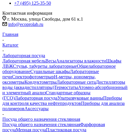
+7 (495) 125-35-50
Контактная информация
г. Москва, улица Свободы, дом 61 к.1
info@ecoprolab.ru
Главная
-
Каталог
-
Лабораторная посуда
Лабораторная мебель
Весы
Анализаторы влажности
Шкафы
ЛВЖ
Стулья, табуреты лабораторные
Общелабораторное
оборудование
Сушильные шкафы
Лабораторные
печи
Спектрофотометры
pH-метры, иономеры,
оксиметры
Кондуктометры
Лабораторные сита
Дистилляторы
воды (аквадистилляторы)
Термостаты
Атомно-абсорбционный
и элементный анализ
Стандартные образцы
(ГСО)
Лабораторная посуда
Ультразвуковые ванны
Приборы
для контроля качества нефтепродуктов
Приборы для анализа
полимеров
Аксессуары
-
Посуда общего назначения стеклянная
Посуда общего назначения стеклянная
Фарфоровая
посуда
Мерная посуда
Пластиковая посуда