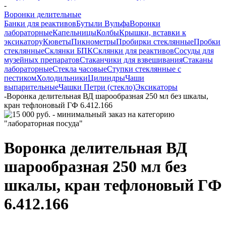
-
Воронки делительные
Банки для реактивов
Бутыли Вульфа
Воронки
лабораторные
Капельницы
Колбы
Крышки, вставки к
эксикатору
Кюветы
Пикнометры
Пробирки стеклянные
Пробки
стеклянные
Склянки БПК
Склянки для реактивов
Сосуды для
музейных препаратов
Стаканчики для взвешивания
Стаканы
лабораторные
Стекла часовые
Ступки стеклянные с
пестиком
Холодильники
Цилиндры
Чаши
выпарительные
Чашки Петри (стекло)
Эксикаторы
-
Воронка делительная ВД шарообразная 250 мл без шкалы,
кран тефлоновый ГФ 6.412.166
Воронка делительная ВД
шарообразная 250 мл без
шкалы, кран тефлоновый ГФ
6.412.166