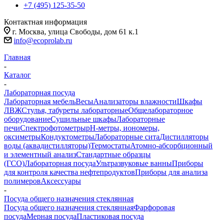
+7 (495) 125-35-50
Контактная информация
г. Москва, улица Свободы, дом 61 к.1
info@ecoprolab.ru
Главная
-
Каталог
-
Лабораторная посуда
Лабораторная мебель
Весы
Анализаторы влажности
Шкафы
ЛВЖ
Стулья, табуреты лабораторные
Общелабораторное
оборудование
Сушильные шкафы
Лабораторные
печи
Спектрофотометры
pH-метры, иономеры,
оксиметры
Кондуктометры
Лабораторные сита
Дистилляторы
воды (аквадистилляторы)
Термостаты
Атомно-абсорбционный
и элементный анализ
Стандартные образцы
(ГСО)
Лабораторная посуда
Ультразвуковые ванны
Приборы
для контроля качества нефтепродуктов
Приборы для анализа
полимеров
Аксессуары
-
Посуда общего назначения стеклянная
Посуда общего назначения стеклянная
Фарфоровая
посуда
Мерная посуда
Пластиковая посуда