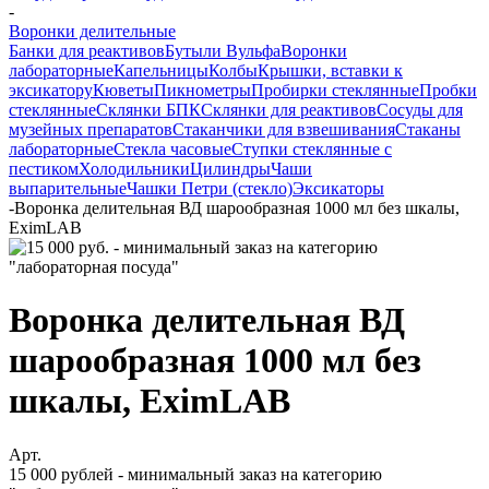
-
Воронки делительные
Банки для реактивов
Бутыли Вульфа
Воронки
лабораторные
Капельницы
Колбы
Крышки, вставки к
эксикатору
Кюветы
Пикнометры
Пробирки стеклянные
Пробки
стеклянные
Склянки БПК
Склянки для реактивов
Сосуды для
музейных препаратов
Стаканчики для взвешивания
Стаканы
лабораторные
Стекла часовые
Ступки стеклянные с
пестиком
Холодильники
Цилиндры
Чаши
выпарительные
Чашки Петри (стекло)
Эксикаторы
-
Воронка делительная ВД шарообразная 1000 мл без шкалы,
EximLAB
Воронка делительная ВД
шарообразная 1000 мл без
шкалы, EximLAB
Арт.
15 000 рублей - минимальный заказ на категорию