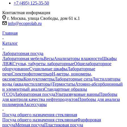
+7 (495) 125-35-50
Контактная информация
г. Москва, улица Свободы, дом 61 к.1
info@ecoprolab.ru
Главная
-
Каталог
-
Лабораторная посуда
Лабораторная мебель
Весы
Анализаторы влажности
Шкафы
ЛВЖ
Стулья, табуреты лабораторные
Общелабораторное
оборудование
Сушильные шкафы
Лабораторные
печи
Спектрофотометры
pH-метры, иономеры,
оксиметры
Кондуктометры
Лабораторные сита
Дистилляторы
воды (аквадистилляторы)
Термостаты
Атомно-абсорбционный
и элементный анализ
Стандартные образцы
(ГСО)
Лабораторная посуда
Ультразвуковые ванны
Приборы
для контроля качества нефтепродуктов
Приборы для анализа
полимеров
Аксессуары
-
Посуда общего назначения стеклянная
Посуда общего назначения стеклянная
Фарфоровая
посуда
Мерная посуда
Пластиковая посуда