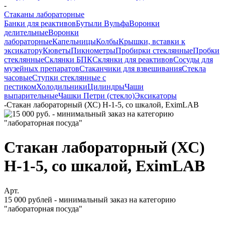
-
Стаканы лабораторные
Банки для реактивов
Бутыли Вульфа
Воронки
делительные
Воронки
лабораторные
Капельницы
Колбы
Крышки, вставки к
эксикатору
Кюветы
Пикнометры
Пробирки стеклянные
Пробки
стеклянные
Склянки БПК
Склянки для реактивов
Сосуды для
музейных препаратов
Стаканчики для взвешивания
Стекла
часовые
Ступки стеклянные с
пестиком
Холодильники
Цилиндры
Чаши
выпарительные
Чашки Петри (стекло)
Эксикаторы
-
Стакан лабораторный (ХС) Н-1-5, со шкалой, EximLAB
Стакан лабораторный (ХС)
Н-1-5, со шкалой, EximLAB
Арт.
15 000 рублей - минимальный заказ на категорию
"лабораторная посуда"