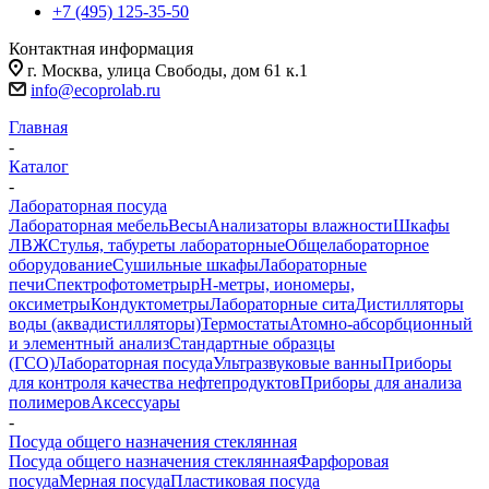
+7 (495) 125-35-50
Контактная информация
г. Москва, улица Свободы, дом 61 к.1
info@ecoprolab.ru
Главная
-
Каталог
-
Лабораторная посуда
Лабораторная мебель
Весы
Анализаторы влажности
Шкафы
ЛВЖ
Стулья, табуреты лабораторные
Общелабораторное
оборудование
Сушильные шкафы
Лабораторные
печи
Спектрофотометры
pH-метры, иономеры,
оксиметры
Кондуктометры
Лабораторные сита
Дистилляторы
воды (аквадистилляторы)
Термостаты
Атомно-абсорбционный
и элементный анализ
Стандартные образцы
(ГСО)
Лабораторная посуда
Ультразвуковые ванны
Приборы
для контроля качества нефтепродуктов
Приборы для анализа
полимеров
Аксессуары
-
Посуда общего назначения стеклянная
Посуда общего назначения стеклянная
Фарфоровая
посуда
Мерная посуда
Пластиковая посуда