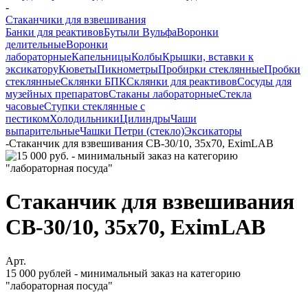
-
Стаканчики для взвешивания
Банки для реактивов
Бутыли Вульфа
Воронки
делительные
Воронки
лабораторные
Капельницы
Колбы
Крышки, вставки к
эксикатору
Кюветы
Пикнометры
Пробирки стеклянные
Пробки
стеклянные
Склянки БПК
Склянки для реактивов
Сосуды для
музейных препаратов
Стаканы лабораторные
Стекла
часовые
Ступки стеклянные с
пестиком
Холодильники
Цилиндры
Чаши
выпарительные
Чашки Петри (стекло)
Эксикаторы
-
Стаканчик для взвешивания СВ-30/10, 35х70, EximLAB
Стаканчик для взвешивания
СВ-30/10, 35х70, EximLAB
Арт.
15 000 рублей - минимальный заказ на категорию
"лабораторная посуда"