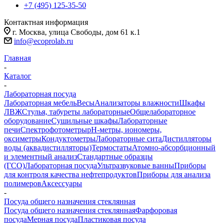
+7 (495) 125-35-50
Контактная информация
г. Москва, улица Свободы, дом 61 к.1
info@ecoprolab.ru
Главная
-
Каталог
-
Лабораторная посуда
Лабораторная мебель
Весы
Анализаторы влажности
Шкафы
ЛВЖ
Стулья, табуреты лабораторные
Общелабораторное
оборудование
Сушильные шкафы
Лабораторные
печи
Спектрофотометры
pH-метры, иономеры,
оксиметры
Кондуктометры
Лабораторные сита
Дистилляторы
воды (аквадистилляторы)
Термостаты
Атомно-абсорбционный
и элементный анализ
Стандартные образцы
(ГСО)
Лабораторная посуда
Ультразвуковые ванны
Приборы
для контроля качества нефтепродуктов
Приборы для анализа
полимеров
Аксессуары
-
Посуда общего назначения стеклянная
Посуда общего назначения стеклянная
Фарфоровая
посуда
Мерная посуда
Пластиковая посуда