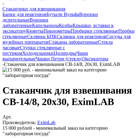
-
Стаканчики для взвешивания
Банки для реактивов
Бутыли Вульфа
Воронки
делительные
Воронки
лабораторные
Капельницы
Колбы
Крышки, вставки к
эксикатору
Кюветы
Пикнометры
Пробирки стеклянные
Пробки
стеклянные
Склянки БПК
Склянки для реактивов
Сосуды для
музейных препаратов
Стаканы лабораторные
Стекла
часовые
Ступки стеклянные с
пестиком
Холодильники
Цилиндры
Чаши
выпарительные
Чашки Петри (стекло)
Эксикаторы
-
Стаканчик для взвешивания СВ-14/8, 20х30, EximLAB
Стаканчик для взвешивания
СВ-14/8, 20х30, EximLAB
Арт.
Производитель:
EximLab
15 000 рублей - минимальный заказ на категорию
"лабораторная посуда"