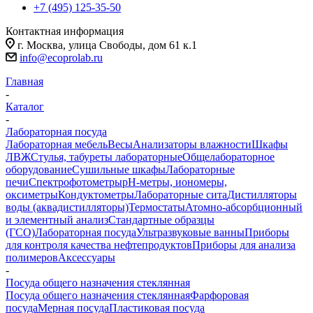
+7 (495) 125-35-50
Контактная информация
г. Москва, улица Свободы, дом 61 к.1
info@ecoprolab.ru
Главная
-
Каталог
-
Лабораторная посуда
Лабораторная мебель
Весы
Анализаторы влажности
Шкафы
ЛВЖ
Стулья, табуреты лабораторные
Общелабораторное
оборудование
Сушильные шкафы
Лабораторные
печи
Спектрофотометры
pH-метры, иономеры,
оксиметры
Кондуктометры
Лабораторные сита
Дистилляторы
воды (аквадистилляторы)
Термостаты
Атомно-абсорбционный
и элементный анализ
Стандартные образцы
(ГСО)
Лабораторная посуда
Ультразвуковые ванны
Приборы
для контроля качества нефтепродуктов
Приборы для анализа
полимеров
Аксессуары
-
Посуда общего назначения стеклянная
Посуда общего назначения стеклянная
Фарфоровая
посуда
Мерная посуда
Пластиковая посуда