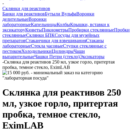
-
Склянки для реактивов
Банки для реактивов
Бутыли Вульфа
Воронки
делительные
Воронки
лабораторные
Капельницы
Колбы
Крышки, вставки к
эксикатору
Кюветы
Пикнометры
Пробирки стеклянные
Пробки
стеклянные
Склянки БПК
Сосуды для музейных
препаратов
Стаканчики для взвешивания
Стаканы
лабораторные
Стекла часовые
Ступки стеклянные с
пестиком
Холодильники
Цилиндры
Чаши
выпарительные
Чашки Петри (стекло)
Эксикаторы
-
Склянка для реактивов 250 мл, узкое горло, притертая
пробка, темное стекло, EximLAB
Склянка для реактивов 250
мл, узкое горло, притертая
пробка, темное стекло,
EximLAB