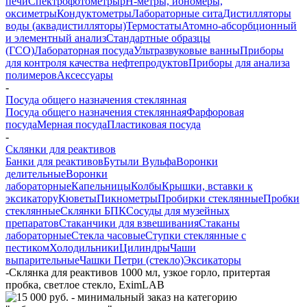
печи
Спектрофотометры
pH-метры, иономеры,
оксиметры
Кондуктометры
Лабораторные сита
Дистилляторы
воды (аквадистилляторы)
Термостаты
Атомно-абсорбционный
и элементный анализ
Стандартные образцы
(ГСО)
Лабораторная посуда
Ультразвуковые ванны
Приборы
для контроля качества нефтепродуктов
Приборы для анализа
полимеров
Аксессуары
-
Посуда общего назначения стеклянная
Посуда общего назначения стеклянная
Фарфоровая
посуда
Мерная посуда
Пластиковая посуда
-
Склянки для реактивов
Банки для реактивов
Бутыли Вульфа
Воронки
делительные
Воронки
лабораторные
Капельницы
Колбы
Крышки, вставки к
эксикатору
Кюветы
Пикнометры
Пробирки стеклянные
Пробки
стеклянные
Склянки БПК
Сосуды для музейных
препаратов
Стаканчики для взвешивания
Стаканы
лабораторные
Стекла часовые
Ступки стеклянные с
пестиком
Холодильники
Цилиндры
Чаши
выпарительные
Чашки Петри (стекло)
Эксикаторы
-
Склянка для реактивов 1000 мл, узкое горло, притертая
пробка, светлое стекло, EximLAB