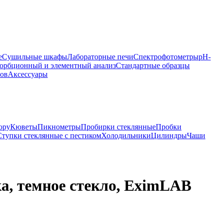
е
Сушильные шкафы
Лабораторные печи
Спектрофотометры
pH-
орбционный и элементный анализ
Стандартные образцы
ров
Аксессуары
ору
Кюветы
Пикнометры
Пробирки стеклянные
Пробки
Ступки стеклянные с пестиком
Холодильники
Цилиндры
Чаши
ка, темное стекло, EximLAB