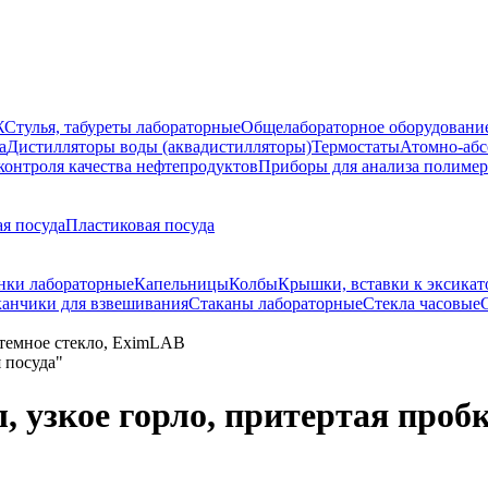
Ж
Стулья, табуреты лабораторные
Общелабораторное оборудовани
а
Дистилляторы воды (аквадистилляторы)
Термостаты
Атомно-абс
контроля качества нефтепродуктов
Приборы для анализа полиме
я посуда
Пластиковая посуда
нки лабораторные
Капельницы
Колбы
Крышки, вставки к эксикат
канчики для взвешивания
Стаканы лабораторные
Стекла часовые
, темное стекло, EximLAB
, узкое горло, притертая проб