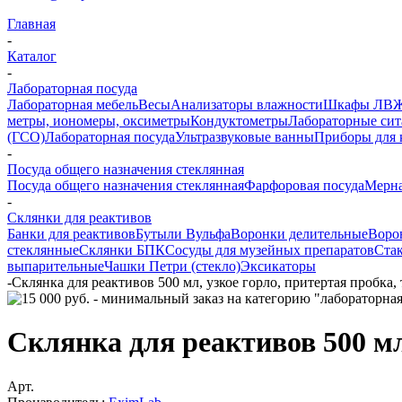
Главная
-
Каталог
-
Лабораторная посуда
Лабораторная мебель
Весы
Анализаторы влажности
Шкафы ЛВ
метры, иономеры, оксиметры
Кондуктометры
Лабораторные сит
(ГСО)
Лабораторная посуда
Ультразвуковые ванны
Приборы для 
-
Посуда общего назначения стеклянная
Посуда общего назначения стеклянная
Фарфоровая посуда
Мерна
-
Склянки для реактивов
Банки для реактивов
Бутыли Вульфа
Воронки делительные
Воро
стеклянные
Склянки БПК
Сосуды для музейных препаратов
Ста
выпарительные
Чашки Петри (стекло)
Эксикаторы
-
Склянка для реактивов 500 мл, узкое горло, притертая пробка
Склянка для реактивов 500 мл
Арт.