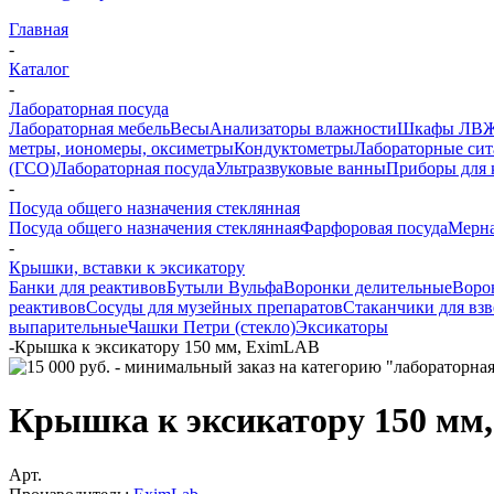
Главная
-
Каталог
-
Лабораторная посуда
Лабораторная мебель
Весы
Анализаторы влажности
Шкафы ЛВ
метры, иономеры, оксиметры
Кондуктометры
Лабораторные сит
(ГСО)
Лабораторная посуда
Ультразвуковые ванны
Приборы для 
-
Посуда общего назначения стеклянная
Посуда общего назначения стеклянная
Фарфоровая посуда
Мерна
-
Крышки, вставки к эксикатору
Банки для реактивов
Бутыли Вульфа
Воронки делительные
Воро
реактивов
Сосуды для музейных препаратов
Стаканчики для вз
выпарительные
Чашки Петри (стекло)
Эксикаторы
-
Крышка к эксикатору 150 мм, EximLAB
Крышка к эксикатору 150 мм
Арт.