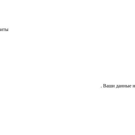
зиты
гласие на обработку своих персональных данных
. Ваши данные н