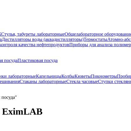
Ж
Стулья, табуреты лабораторные
Общелабораторное оборудовани
а
Дистилляторы воды (аквадистилляторы)
Термостаты
Атомно-абс
контроля качества нефтепродуктов
Приборы для анализа полиме
я посуда
Пластиковая посуда
нки лабораторные
Капельницы
Колбы
Кюветы
Пикнометры
Проби
вешивания
Стаканы лабораторные
Стекла часовые
Ступки стеклян
, EximLAB