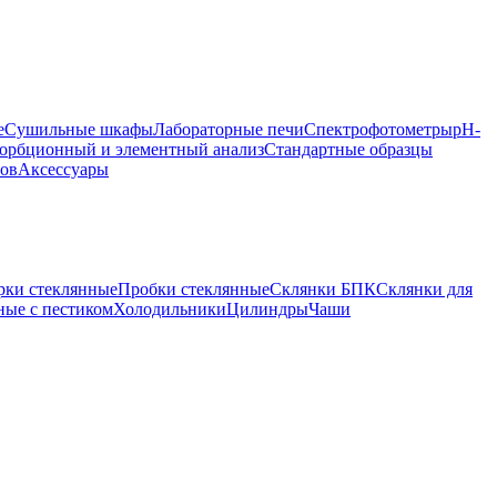
е
Сушильные шкафы
Лабораторные печи
Спектрофотометры
pH-
орбционный и элементный анализ
Стандартные образцы
ров
Аксессуары
рки стеклянные
Пробки стеклянные
Склянки БПК
Склянки для
ные с пестиком
Холодильники
Цилиндры
Чаши